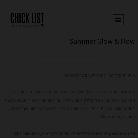
ילוג
תוכן
Summer Glow & Flow
הגיע הזמן לזהור, ולספר לעולם בדיוק מי את.
את מכירה את זה שה-Chicklist שלך מלא במשימות עבור כולם, אבל את קצת
חסרה בו? מרגישה שהווליום שלך קצת נחלש? שהיומיום הפך לאפור והצבעים קצת
דהו? זה קורה לטובות ביותר. אנחנו שוקעות בתוך ה"צריך" ושוכחות איך זה מרגיש
כשהכל קורה ב-Flow.
אני מזמינה אותך להתנעה של 21 יום. לא עוד "תהליך" כבד, אלא מועדון קיץ