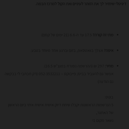
דיגיטלי שיחזיר לך את הזוהר לעיניים ואת הקול למרכז הבמה.
מתי זה קורה?
17.5 עד ה-6.6 (21 ימים של קסם).
איפה?
אצלך בוואטסאפ, בזום וברגע אחד מיוחד בטבע.
מחיר:
297 ₪ (ההרשמה נסגרת במוצ"ש 16.5).
אפשר גם להעביר בביט/ פייבוקס – 052-3532211 (רק תכתבי לי בבקשה
גם הודעה)
בונוס:
5 הנרשמות הראשונות יקבלו שיחת דיוק אישית אישית איתי ביום הראשון
של האתגר,
נשאר מקום 1!