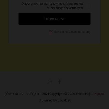
I
F
n
a
s
c
t
e
תקנון אתר
| 2021Copyright © 2020 chickList – צ'יק ליסט – עדי ארצי שלו |
a
b
g
o
Powered by chickList
r
o
a
k