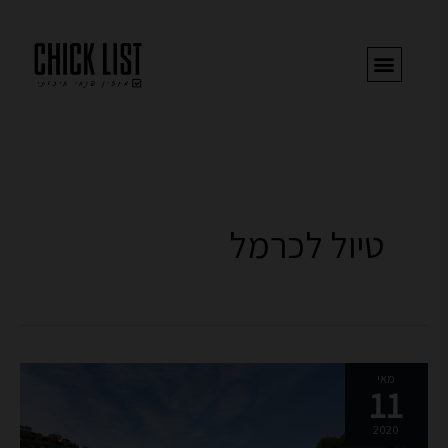
ילוג
תוכן
טיול לכרמל
מסלול
מאי
11
נחל
רקפת:
2020