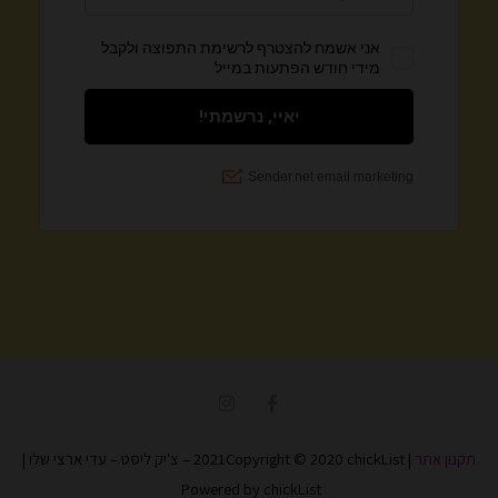
I
F
n
a
s
c
t
e
תקנון אתר
| 2021Copyright © 2020 chickList – צ'יק ליסט – עדי ארצי שלו |
a
b
g
o
Powered by chickList