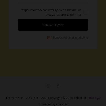
I
F
n
a
s
c
t
e
תקנון אתר
| 2021Copyright © 2020 chickList – צ'יק ליסט – עדי ארצי שלו |
a
b
g
o
Powered by chickList