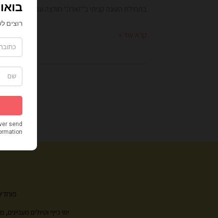
בתחילת העונה קניתי ב"זארה" חולצה עם איורים חמודי
קרא עוד »
פוחדים
ימי כייף וטיולים מעניינים