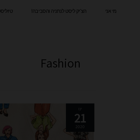
ילוג
מי אני
הצ'יק ליסט לנתניה והסביבה!​
טיוליס
תוכן
Fashion
חולצת
ינו
21
השראה
ב(תת)
2020
מודה