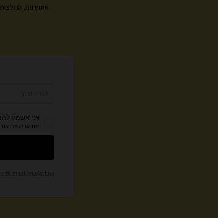
איזון ויוגה, המלצ
צ