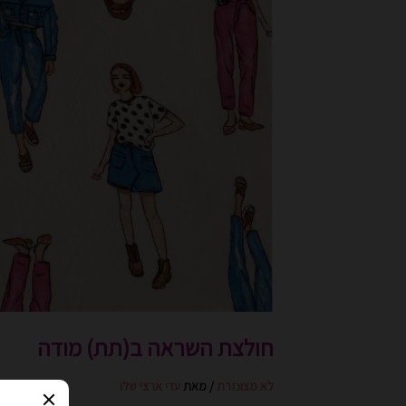
חולצת השראה ב(תת) מודה
לא מצונזרת
/ מאת
עדי ארצי שלו