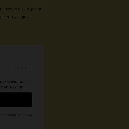
ימי כייף וטיולים מעניינים
איזון ויוגה, המלצ
צ