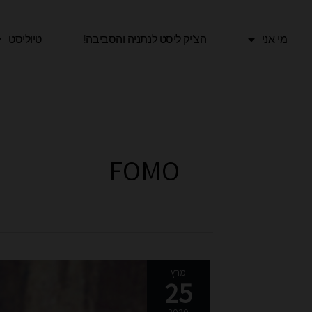
ילוג
תוכן
מי אני
הצ'יק ליסט לנתניה והסביבה!​
טיוליסט
FOMO
מה
מרץ
25
רע
//