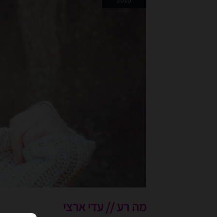
2020
עדי
ארצי
מה רע // עדי ארצי