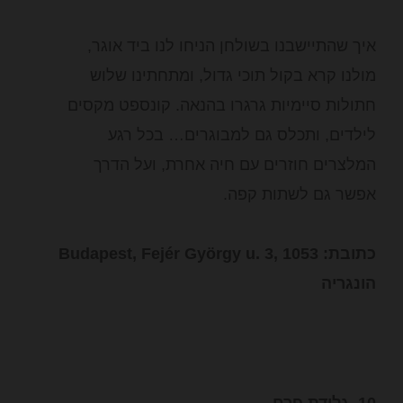
איך שהתיישבנו בשולחן הניחו לנו ביד אוגר,
מולנו קרא בקול תוכי גדול, ומתחתינו שלוש
חתולות סיימיות גרגרו בהנאה. קונספט מקסים
לילדים, ותכלס גם למבוגרים… בכל רגע
המלצרים חוזרים עם חיה אחרת, ועל הדרך
אפשר גם לשתות קפה.
כתובת: Budapest, Fejér György u. 3, 1053
הונגריה
10. גלידת פרח