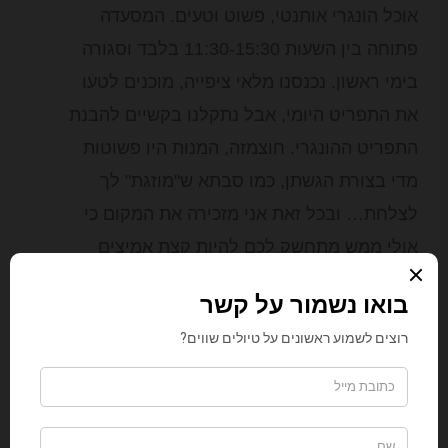
אוכל הונגרי אותנטי, פשוט וטעים. המסעדה
פתוחה בין השעות 11:30-15:30 בלבד וסגורה
בימי ראשון. נכנסנו מלאי ציפייה, מוכנים לטעו
את התפריט היומי, אבל נתקלנו בקשיים להבנת
התפריט ההונגרי. חוצמזה, המנות היו פשוטות
מדי בצורת הגשתן, כמו סבתא ש"מוזגת" לך
לצלחת… ובכל זאת אני מזכירה את המקום כי
אולי ממש מתחשק לכם להיות קצת אמיצים
ולאכול אוכל אותנטי ממש, אולי גם יצליח לכם
יותר עם התפריט היומי כשתגיעו. האווירה במקום
נחמדה, תמונות ישנות מעטרות את הקירות, כל
השולחנות תפוסים על ידי סועדים רעבים, ואם
עברתם את גיל 30 ואתם אוהבים סודה, תשמחו
לגלות שסיפולוקס גדול יוגש לשולחנכם.