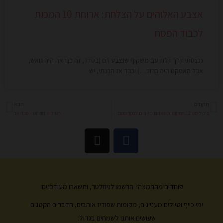
אצבע האלוהים על הצלחת: ארוחת 10 המכות
לכבוד הפסח
נכנסתי דרך דלת עם משקוף שנצבע דם (בסדר, זה כנראה היה גואש,
אבל האפקט היה ברור…) וכבר אז הבנתי, יש
הקודם
הבא
קודם
הב
צ'ק ליסט: 12 המקומות שאתם חייבים לבקר בהם בבודפשט
השילוש הדרוש – פברואר
I
F
n
a
s
c
t
e
a
b
פוחדים מהחמצה? הרשמו לניוזלטר, ותשארו מעודכנים!
g
o
ימי כייף וטיולים מעניינים, מקומות שפודיז אוהבים, הדברים הקטנים
r
o
k
a
שעושים אותנו לשמחים בגדול: