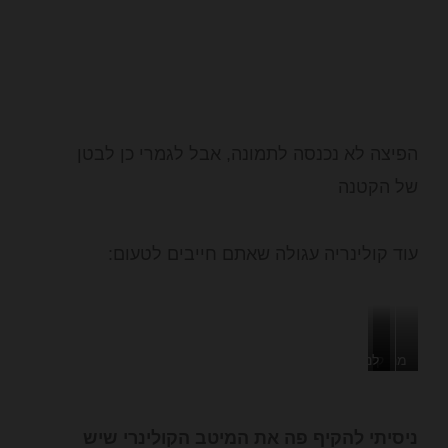
הפיצה לא נכנסה לתמונה, אבל לגמרי כן לבטן
של הקטנה
עוד קולינריה עגולה שאתם חייבים לטעום:
מרק
לנגוש
קיורטוש
גולש
–
עם
חם
קינמון
מאפה
ניסיתי להקיף פה את המיטב הקולינרי שיש
וטעים
בצק
ושקדים