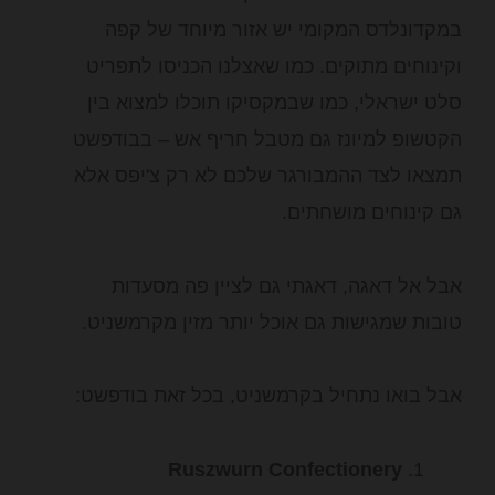
במקדונלדס המקומי יש אזור מיוחד של קפה
וקינוחים מתוקים. כמו שאצלנו הכניסו לתפריט
סלט ישראלי, כמו שבמקסיקו תוכלו למצוא בין
הקטשופ למיונז גם מטבל חריף אש – בבודפשט
תמצאו לצד ההמבורגר שלכם לא רק צ'יפס אלא
גם קינוחים מושחתים.
אבל אל דאגה, דאגתי גם לציין פה מסעדות
טובות שמגישות גם אוכל יותר מזין מקרמשניט.
אבל בואו נתחיל בקרמשניט, בכל זאת בודפשט:
Ruszwurn Confectionery