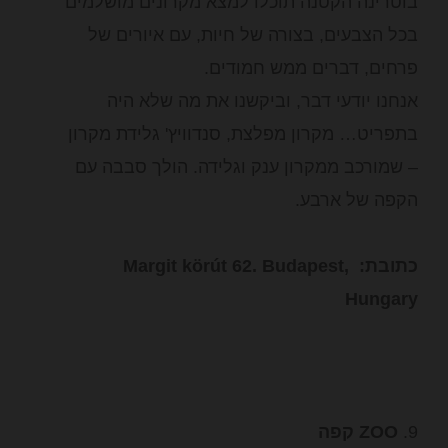
בוטרינה הקטנה תוכלו למצא מקרונים מושלמים
בכל הצבעים, בצורה של חיות, עם איורים של
פרחים, דברים ממש חמודים.
אנחנו יודעי דבר, וביקשנו את מה שלא היה
בתפריט… מקרון מפלצת, סנדוויץ' גלידת מקרון
– שמורכב ממקרון ענק וגלידה. הולך סבבה עם
הקפה של ארבע.
כתובת: Margit körút 62. Budapest,
Hungary
9.
ZOO קפה