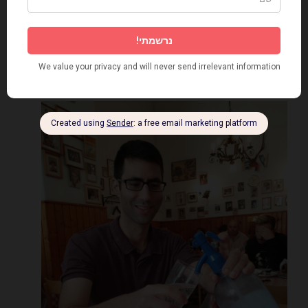
כתובת: Budapest, Klauzál tér 9, 1072
הונגריה