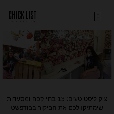
ילוג
תוכן
בואו נדבר
הספרים של עדי
השראה וכתיבה
הצ'יק ליסט לנתניה והסביבה!​
צ'ק ליסט טעים: 13 בתי קפה ומסעדות
שימתיקו לכם את הביקור בבודפשט