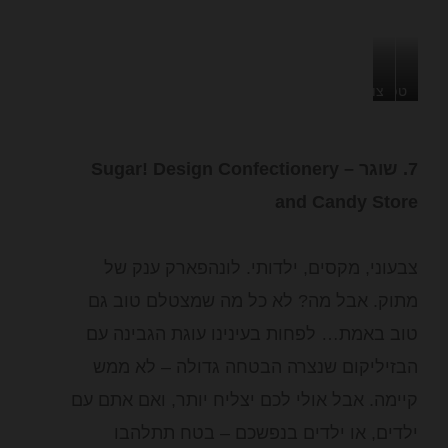
טפט
צורת
שעיצבה
הגשה
עליסה
שמוסיפה
7. שוגר – Sugar! Design Confectionery
בארץ
הרבה
טעם
הפלאות,
and Candy Store
או
אולי
צבעוני, מקסים, ילדותי. לונהפארק ענק של
הכובען
המטורף
מתוק. אבל מה? לא כל מה שמצטלם טוב גם
טוב באמת… לפחות בעינינו עוגת הגבינה עם
הבזיליקום שנצרה הבטחה גדולה – לא ממש
קיימה. אבל אולי לכם יצליח יותר, ואם אתם עם
ילדים, או ילדים בנפשכם – בטח תתלהבו