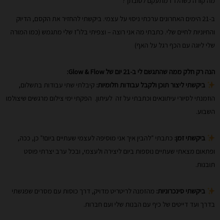
מה קורה כשהלו"ז מתעקם לטובתך?
ב-21 הימים האחרונים ערכתי ניסוי על עצמי. ביקשתי להחזיר את הקסם, הדיוק
והחיוניות לחיים שלי. כתבתי מה אני רוצה – וצפיתי בלו"ז שלי מתגמש (כמו המורה
שלי ליוגה עם הכף רגל על האף)
הנה רק חלק ממה שהתגשם לי ב-21 יום של Glow & Flow:
ביקשתי ליצור תוכן ולקבל עבודות חלומיות:
קיבלתי שתי עבודות בתשלום,
הוזמנתי לסיורי עיתונאים וכתבתי על זה לעיתון. הפקתי ימי צילום מרגשים שיצולמו
השבוע.
ביקשתי זמן:
כתבתי "להבין איך אני מוסיפה לעצמי שעתיים ביום!" כן, ככה,
ופתאום מצאתי שעתיים נוספות ביום ליצירה ולעצמי, ובכל ערב יצרתי פוסט
תובנות.
ביקשתי סינכרוניות:
מהזמנה לריטריט מדויק, דרך כוסות עם מסרים שפגשתי
בדרך ועד דייטים של כיף עם הבנות שלי ועם חברות.