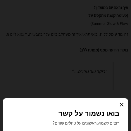
איך נראה יום במועדון?
(טעימה קטנה מהקסם של
)
Summer Glow & Flow
זה עוד עומס ללו"ז, בואי תראי איך זה משתלב ביום שלך בטבעיות, דוגמא ליום 8:
בוקר: הודעה ממני (מפתח ללב)
"בוקר טוב גורג'ס…"
פעולה קטנה (בחרי אחת):
לכתוב 10 דקות ב-Flow בלי למחוק.