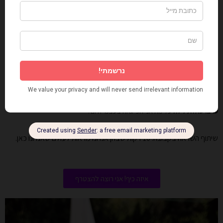
להעלות סטורי ספונטני שלא ניסית להרשים בו.
להגיד בקול משהו שאת בדרך כלל בולעת.
רגע קסם במהלך היום:
תנועה של 10 דקות בלי טלפון. פשוט את והעולם. שימי לב
למשהו שחוזר אלייך פעמיים – שיר, מספר או מילה – ושאלי את עצמך מה ה-Flow
מנסה להגיד לך.
ערב: שאלת לילה
על מה אני הכי גאה בעצמי היום?
שיתוף השראה בקבוצה: 10 דקות שבהן אנחנו מראות לעולם שאנחנו כאן.
איזה כיף! אני רוצה להצטרף