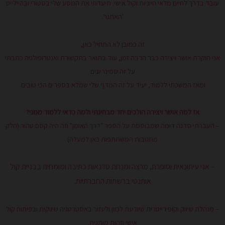
עובד בדרך לחיים מלאי חיוניות וקול אישי. תיעדתי את המסע שלי בסטורי ובהיילייט
'האתגר'.
זה כמובן לא התחיל כאן,
אני חוקרת אושר ויצירה כבר הרבה זמן, עוד בתואר בתקשורת ואנטרופולגיה כתבתי
על זה סמינריונים
ומאז המשכתי ללמוד, יעיד על זה המדף שלי שמלא בספרים הכי טובים.
אז למה אושר ויצירה הולכים יחד מבחינתי ולמה כדאי ללמוד ממני?
– העברתי סדנה דומה שמבוססת על הספר "דרך האומן" וזה היה קסם טהור (חלק
מתגובות המשתתפות כאן למעלה)
– אני עיתונאית וסופרת, מרצה ומנחת סדנאות כתיבה ומומחית בבניית קול
אותנטי ברשתות החברתיות.
– מנהלת שיווק וקופירייטרית שיודעת לכוון ולעזור באסטרטגיה שיווקית ובפיתוח קול
אישי וזהות מותגית.