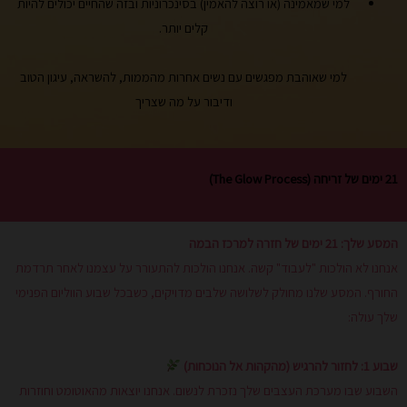
למי שמאמינה (או רוצה להאמין) בסינכרוניות ובזה שהחיים יכולים להיות
קלים יותר.
למי שאוהבת מפגשים עם נשים אחרות מהממות, להשראה, עיגון הטוב
ודיבור על מה שצריך
21 ימים של זריחה (The Glow Process)
המסע שלך: 21 ימים של חזרה למרכז הבמה
אנחנו לא הולכות "לעבוד" קשה. אנחנו הולכות להתעורר על עצמנו לאחר תרדמת
החורף. המסע שלנו מחולק לשלושה שלבים מדויקים, כשבכל שבוע הווליום הפנימי
שלך עולה:
שבוע 1: לחזור להרגיש (מהקהות אל הנוכחות)
השבוע שבו מערכת העצבים שלך נזכרת לנשום. אנחנו יוצאות מהאוטומט וחוזרות