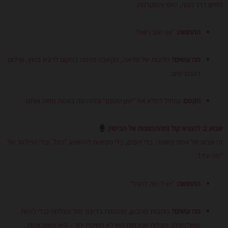
לחיים דרך הגוף, היופי והסקרנות.
התחושה:
"אני שוב רואה".
מה עושים?
הליכות של פליאה, הקשבה פנימה במקום לרעש בחוץ, וצילום
רגעים יפים.
הקסם:
נתחיל למלא את "יומן הקסם" ונזהה מה באמת מחיה אותנו.
שבוע 2: להוציא קול (מהתכווצות אל הביטוי)
זה שבוע של אמת פשוטה. בלי זיופים, בלי ניסיונות להישמע "כמו", ובלי הפילטר של
"מה יגידו".
התחושה:
"יש לי מה להגיד".
מה עושים?
כותבות מהבטן, מתנסות בדיבור מול מצלמה (בלי להיות
מושלמות!), ומגלות שנוכחות היא לא חשיפת יתר – היא פשוט אמת.