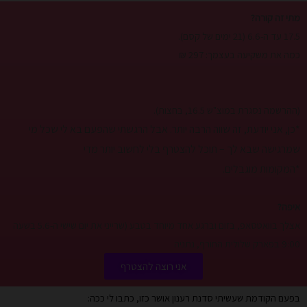
מתי זה קורה?
17.5 עד ה-6.6 (21 ימים של קסם).
כמה את משקיעה בעצמך: 297 ₪
(ההרשמה נסגרת במוצ"ש 16.5, בחצות).
*כן, אני יודעת, זה שווה הרבה יותר. אבל הרגשתי שהפעם בא לי שכל מי
שמרגישה שבא לך – תוכל להצטרף בלי לחשוב יותר מדי
*המקומות מוגבלים.
איפה?
אצלך בוואטסאפ, בזום וברגע אחד מיוחד בטבע (שרייני את יום שישי ה-5.6 בשעה
9:00 בפארק שלולית החורף, נתניה
אני רוצה להצטרף
בפעם הקודמת שעשיתי סדנת רענון אושר כזו, כתבו לי ככה: