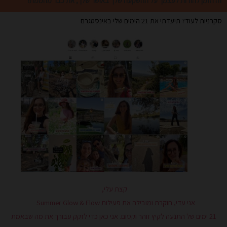
זה הזמן להודות לעצמך על ההשקעה שלך באושר שלך, את כבר מהממת!
סקרניות לעוד? תיעדתי את 21 הימים שלי באינסטגרם
קצת עלי,
אני עדי, חוקרת ומובילה את פעילות Summer Glow & Flow
21 ימים של התנעה לקיץ זוהר וקסום. אני כאן כדי לזקק עבורך את מה שבאמת