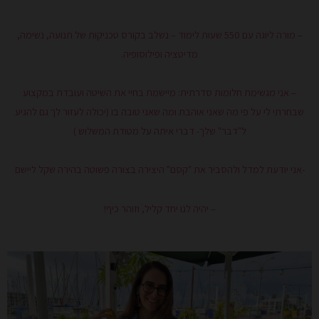
– מורה ליוגה עם 550 שעות לימוד – נשלב בקורס טכניקות של תנועה, נשימה,
מדיטציה ופילוסופיה.
– אני מגשימת חלומות סדרתית: מיישמת בחיי את השיטה ועובדת במקצוע
שבחרתי לי על פי מה שאני אוהבת ומה שאני טובה בו (יכולה לעזור לך גם להגיע
ל"דבר" שלך- דברי איתה על מטודת המשלוש )
-אני יודעת למדל ולהסביר את "קסם" היצירה בצורה פשוטה בהירה שקל ליישם
– יהיה לנו יחד קליל, וזוהר כיף!