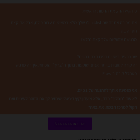
כי הקיץ הזה, את הדמות הראשית.
את מכירה את זה שה-Chicklist שלך מלא במשימות עבור כולם, אבל את קצת
חסרה בו?
מרגישה שהווליום שלך קצת נחלש?
שהצבעים ביומיום הפכו קצת דהויים?
זה קורה לטובות ביותר. אנחנו שוקעות בתוך ה"צריך" ושוכחות איך זה מרגיש
כשהכל קורה ב-Flow.
אני מזמינה אותך להתנעה של 21 יום.
לא עוד "תהליך" כבד, אלא מועדון קיץ דיגיטלי שיחזיר לך את הזוהר לעיניים ואת
הקול למרכז הבמה. את באה?
אני באההההההה!