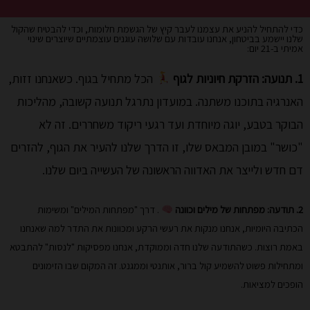
כדי להתחיל להניע את עצמנו לעבר קיץ של הגשמת חלומות, וכדי להבטיח שהקול
שלנו יישמע בביטחון, אנחנו עובדות עם שלושה עוגנים עוצמתיים שיוצרים שינוי
אמיתי ב-21 יום:
1. תנועה: הזרקת חיוניות לגוף
הכל מתחיל בגוף. כשאנחנו זזות,
האנרגיה בתוכנו משתנה. במועדון נתרגל תנועה קשובה, מהליכות
הבוקר בטבע, יוגה מיוחדת ועד רגעי ריקוד משחררים. זה לא
"כושר" במובן המבאס שלו, זו הדרך שלנו להעיר את הגוף, להזרים
דם חדש ולייצר את האדווה הראשונה של העשייה ביום שלנו.
2. תודעה: מפתחות של מילים וכוונה
. דרך "מפתחות המילים" ומשימות
הכתיבה היומיות, אנחנו מנקות את רעשי הרקע ומכוונות את התדר למה שאנחנו
באמת רוצות. כשהתודעה שלנו חדה וממוקדת, אנחנו מפסיקות "לנסות" להתבטא
ומתחילות פשוט להשמיע קול ברור, אותנטי וממגנט. זה המקום שבו הזימונים
הופכים למציאות.