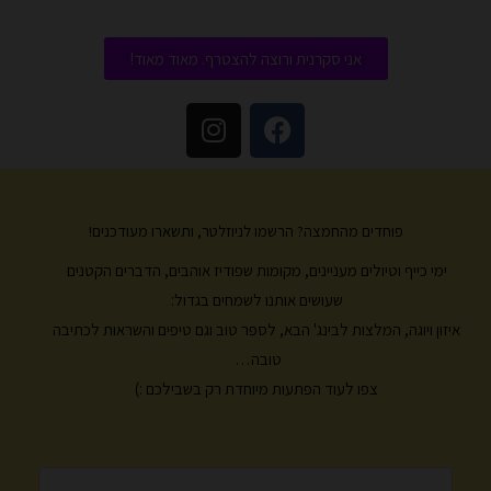
אני סקרנית ורוצה להצטרף. מאוד מאוד!
I
F
n
a
s
c
t
e
a
b
פוחדים מהחמצה? הרשמו לניוזלטר, ותשארו מעודכנים!
g
o
ימי כייף וטיולים מעניינים, מקומות שפודיז אוהבים, הדברים הקטנים
r
o
k
a
שעושים אותנו לשמחים בגדול:
m
איזון ויוגה, המלצות לבינג' הבא, לספר טוב וגם טיפים והשראות לכתיבה
טובה…
צפו לעוד הפתעות מיוחדת רק בשבילכם :)