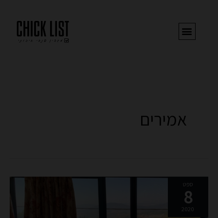
ילוג
תוכן
אמירים
מושב
ספט
8
אמירים
–
2020