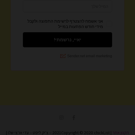
I
F
n
a
s
c
t
e
תקנון אתר
| 2021Copyright © 2020 chickList – צ'יק ליסט – עדי ארצי שלו |