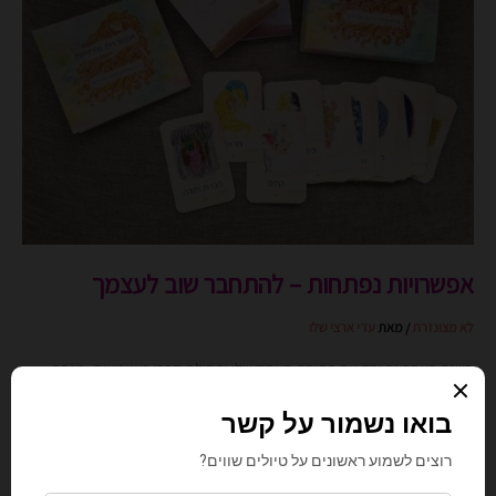
להתחבר
שוב
לעצמך
אפשרויות נפתחות – להתחבר שוב לעצמך
לא מצונזרת
/ מאת
עדי ארצי שלו
בשנה האחרונה יחד עם פתיחת העסק שלי ותחילת דרכי כעצמאית, מגפת
קורונה עולמית, הורות צעירה ומשבר גוף – נפש קטן […]
קרא עוד »