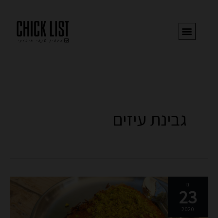
ילוג
תוכן
גבינת עיזים
צ'אי
ינו
23
מתובלן
ועיזים
2020