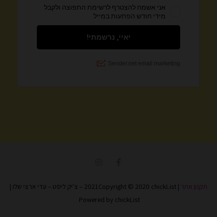
I
F
n
a
s
c
t
e
תקנון אתר
| 2021Copyright © 2020 chickList – צ'יק ליסט – עדי ארצי שלו |
a
b
g
o
Powered by chickList
r
o
a
k