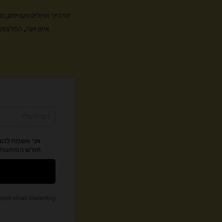
ימי כייף וטיולים מעניינים
איזון ויוגה, המלצ
צ