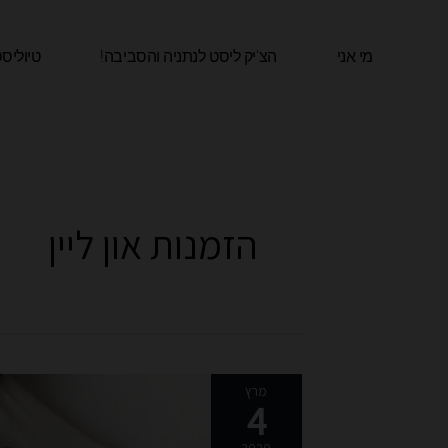
ילוג
תוכן
מי אני
הצ'יק ליסט לנתניה והסביבה!​
טיוליס
הזמנות און ליין
חווית
מרץ
4
קניות
האונליין