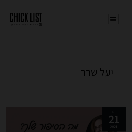
ילוג
תוכן
יעל שרר
מה
ינו
21
הסיפור
שלך?
2021