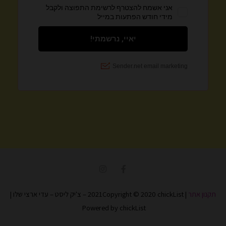
I
F
n
a
s
c
t
e
תקנון אתר
| 2021Copyright © 2020 chickList – צ'יק ליסט – עדי ארצי שלו |
a
b
g
o
Powered by chickList
r
o
a
k