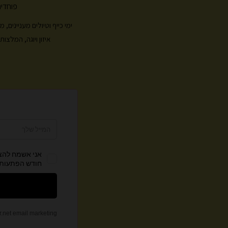
פוחדים
ימי כייף וטיולים מעניינים
איזון ויוגה, המלצ
צ