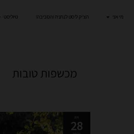
ילוג
תוכן
מי אני
הצ'יק ליסט לנתניה והסביבה!​
טיוליסט
מכשפות טובות
ריטריט
אוג
28
נשי
–