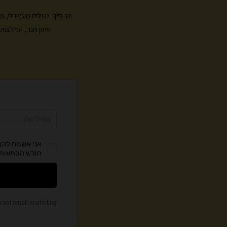
ימי כייף וטיולים מעניינים
איזון ויוגה, המלצ
צ