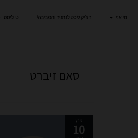
ילוג
תוכן
מי אני
הצ'יק ליסט לנתניה והסביבה!​
טיוליסט
סאם זיברט
מה
מרץ
10
הסיפור
שלך?