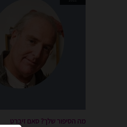
2021
סאם
זיברט
מה הסיפור שלך? סאם זיברט