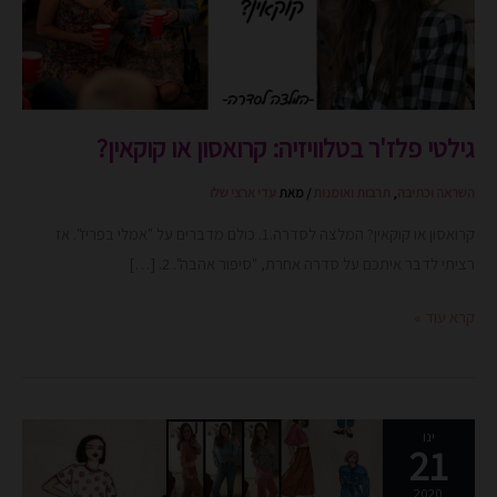
קרואסון
או
קוקאין?
גילטי פלז'ר בטלוויזיה: קרואסון או קוקאין?
השראה וכתיבה
,
תרבות ואומנות
/ מאת
עדי ארצי שלו
קרואסון או קוקאין? המלצה לסדרה.1. כולם מדברים על "אמלי בפריז". אז
רציתי לדבר איתכם על סדרה אחרת, "סיפור אהבה". 2. […]
קרא עוד »
חולצת
ינו
21
השראה
ב(תת)
2020