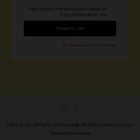
I
F
n
a
s
c
t
e
תקנון אתר
| 2021Copyright © 2020 chickList – צ'יק ליסט – עדי ארצי שלו |
a
b
g
o
Powered by chickList
r
o