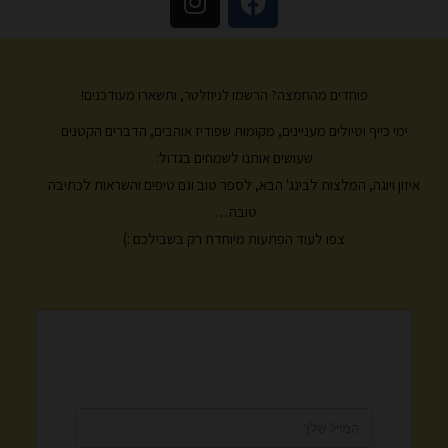
n
a
s
c
t
e
a
b
פוחדים מהחמצה? הרשמו לניוזלטר, ותשארו מעודכנים!
g
o
ימי כייף וטיולים מעניינים, מקומות שפודיז אוהבים, הדברים הקטנים
r
o
k
a
שעושים אותנו לשמחים בגדול:
m
איזון ויוגה, המלצות לבינג' הבא, לספר טוב וגם טיפים והשראות לכתיבה
טובה…
צפו לעוד הפתעות מיוחדת רק בשבילכם :)