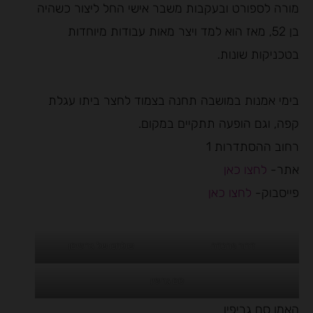
מורה לספורט ובעקבות משבר אישי החל ליצור כשהיה
בן 52, מאז הוא למד ויצר מאות עבודות מיוחדות
בטכניקות שונות.
בימי אמנות במושבה תחנה בצמוד לחצר ביתו עגלת
קפה, וגם הופעה תתקיים במקום.
רחוב ההסתדרות 1
אתר-
לחצו כאן
פייסבוק-
לחצו כאן
דרור פרבדה
שולחנו של גריפיםן
סם גריפין
האמן סם גריפין