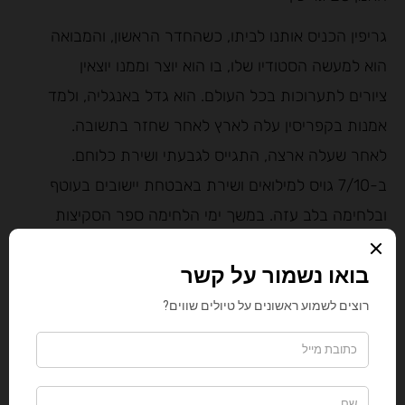
גריפין הכניס אותנו לביתו, כשהחדר הראשון, והמבואה
הוא למעשה הסטודיו שלו, בו הוא יוצר וממנו יוצאין
ציורים לתערוכות בכל העולם. הוא גדל באנגליה, ולמד
אמנות בקפריסין עלה לארץ לאחר שחזר בתשובה.
לאחר שעלה ארצה, התגייס לגבעתי ושירת כלוחם.
ב-7/10 גויס למילואים ושירת באבטחת יישובים בעוטף
ובלחימה בלב עזה. במשך ימי הלחימה ספר הסקיצות
שלו היה צמוד אליו, הוא תיעד אירועים ורגעים ביומיום
הקשוח של המלחמה ועכשיו מצייר בהשראת זכרונותיו.
רחוב המושב 27
טלפון: 050-6534016
אתר-
לחצו כאן