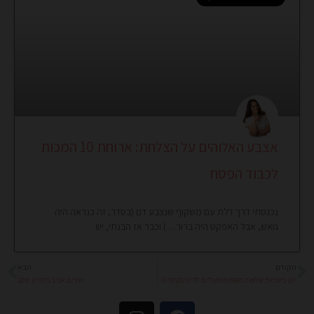
אצבע האלוהים על הצלחת: ארוחת 10 המכות
לכבוד הפסח
נכנסתי דרך דלת עם משקוף שנצבע דם (בסדר, זה כנראה היה
גואש, אבל האפקט היה ברור…) וכבר אז הבנתי, יש
הקודם
הבא
קודם
הב
יוון בישראל: שלושה מקומות מעולים לדייט בקיסריה
יוצרים אביב בזיכרון יעקב
I
F