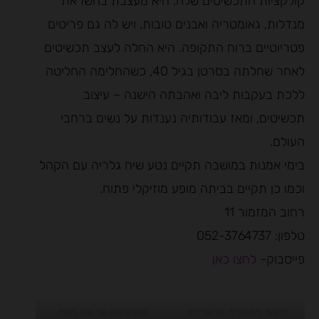
קולקציות התכשיטים שלה. היא מעצבת בהשראת
מנדלות, גאומטריה ואבנים טובות, ויש לה גם פריטים
פטריוטיים ברוח התקופה. היא החלה לעצב תכשיטים
לאחר שחלתה בסרטן בגיל 40, כשהחלימה החליטה
ללכת בעקבות ליבה ואהבתה הישנה – עיצוב
תכשיטים, ומאז עבודותיה נענדות על נשים ברחבי
העולם.
בימי אמנות במושבה תקיים נטע שיח גלריה עם הקהל
וכמו כן תקיים בביתה מופע מוזיקלי פתוח.
רחוב המזמור 11
טלפון: 052-3764737
פייסבוק-
לחצו כאן
החנות והמתפרה של אודליה
התכשיטים של נטע לבנה