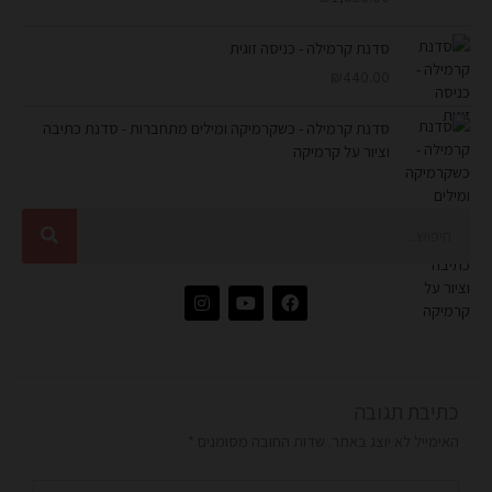
סדנת קרמילה - כניסה זוגית
₪
440.00
סדנת קרמילה - כשקרמיקה ומילים מתחברות - סדנת כתיבה
וציור על קרמיקה
חיפוש
I
Y
F
n
o
a
s
u
c
t
t
e
a
u
b
g
b
o
r
e
o
כתיבת תגובה
a
k
m
האימייל לא יוצג באתר.
שדות החובה מסומנים
*