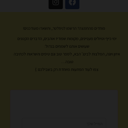
n
a
s
c
t
e
a
b
פוחדים מהחמצה? הרשמו לניוזלטר, ותשארו מעודכנים!
g
o
ימי כייף וטיולים מעניינים, מקומות שפודיז אוהבים, הדברים הקטנים
r
o
k
a
שעושים אותנו לשמחים בגדול:
m
איזון ויוגה, המלצות לבינג' הבא, לספר טוב וגם טיפים והשראות לכתיבה
טובה…
צפו לעוד הפתעות מיוחדת רק בשבילכם :)