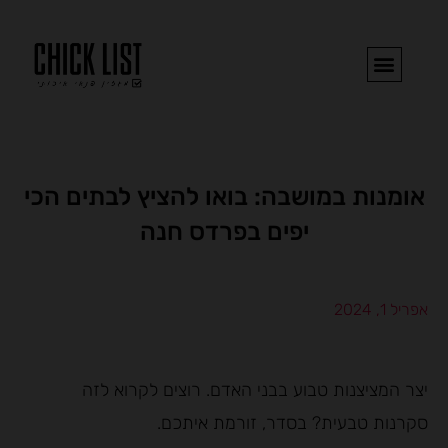
ילוג
תוכן
בואו נדבר
הספרים של עדי
השראה וכתיבה
הצ'יק ליסט לנתניה והסביבה!​
אומנות במושבה: בואו להציץ לבתים הכי
יפים בפרדס חנה
אפריל 1, 2024
יצר המציצנות טבוע בבני האדם. רוצים לקרוא לזה
סקרנות טבעית? בסדר, זורמת איתכם.