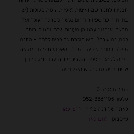
הסוגים, ובסגנונות שונים. תוכלו למצוא כוסות, קערות,
תבניות לתנור שמתאימות לאפיית עוגות מעולות (יש
בהן חור, כך שפיזור החום נעשה ממרכז העוגה ועד
הקצה, אנחנו טעמנו מן העוגות שלה, ותנו לי לומר
לכם, זה עובד!). היא מוכרת גם כלים ללחם – מתנה
מעולה לחובב אפייה. במהלך האירוע תפתח דנה את
ביתה לקהל, תספר ותסביר אודות עבודתה, כמובן
שניתן יהיה גם לרכוש מיצירותיה.
רחוב חוגלה 31
טלפון: 052-8561105
לאתר של דנה בלייר-
לחצו כאן
פייסבוק-
לחצו כאן