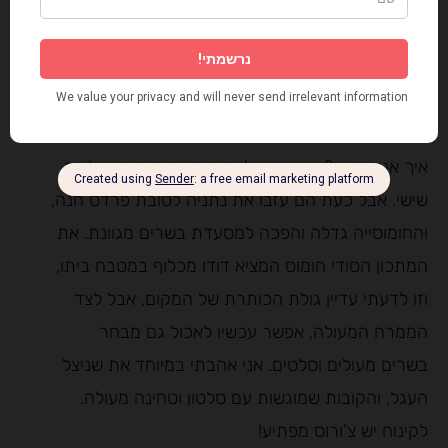
פייסבוק-
לחצו כאן
שנעצור לאכול משהו?
מסעדת לאבלבי התחילה כחומוסיה נהדרת בנתניה.
איך אני יודעת? כי אבא שלי קנה מהם חומוס בכל יום
שישי. אבל כעת הם עזבו את נתניה לטובת פרדס חנה,
והחומוסייה גדלה והפכה למסעדת בשרים מגוונת. את
המתכון הסודי חומוס המציא דודו מכלוף במטבח ביתו,
וזו לדעתי עדיין גולת הכותרת של המקום, אבל לצד
הממרח המעולה, אפשר עכשיו לאכול גם מבחר
בשרים מעולים וסלטים. אני אהבתי במיוחד את שניצל
העגל, והקובות שמוגשות עם סלטון וטחינה מעולה.
לקינוח יש צ'ורוס מפתיע!