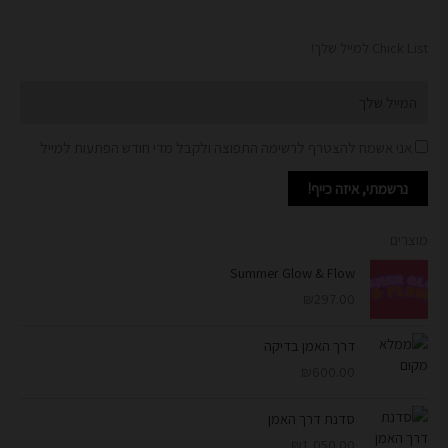
Chick List למייל שלך!
Email
אני אשמח להצטרף לרשימה התפוצה ולקבל מדי חודש הפתעות למייל
נרשמתי, איזה כייף!
מוצרים
Summer Glow & Flow
₪
297.00
דרך האמן בדיקה
₪
600.00
סדנת דרך האמן
₪
1,050.00