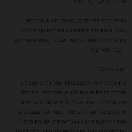
מוכנים לצ'יק ליסט המלא?
נתחיל בבית קפה קסום, מהרגע הראשון שנכנסתי
בשער וראיתי את משפחת העיזים המתוקה נדלקתי,
כשראיתי את החצר הקסומה שמלאה בפסלים מיוחדים
– כבר התאהבתי.
"קפה איזבלה"
בית הקפה השלו ממוקם בחצר פסטורלית, השבילים
מובילים לפינות מוצלות בעצים, ומכל עבר יש פריחה
יפה של אביב. בחצר פסלים מיוחדים של גל הבעלים
שהוא גם פסל ומורה לפיסול והסטודיו שלו נמצא בחצר
ואפשר להיכנס ולהציץ בעבודות שלו. את בית הקפה
המקסים הזה פתחו הזוג גל ואלונה, מתוך חלום לפינה