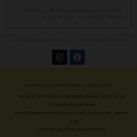
נכנסתי דרך דלת עם משקוף שנצבע דם (בסדר, זה כנראה היה
גואש, אבל האפקט היה ברור…) וכבר אז הבנתי, יש
הקודם
הבא
קודם
הב
עשרה ציטוטי השראה והחלטות לשנה החדשה
בריאות על גלגלים: עגלות הקפה כובשות את איזור השרון
I
F
n
a
s
c
t
e
a
b
פוחדים מהחמצה? הרשמו לניוזלטר, ותשארו מעודכנים!
g
o
ימי כייף וטיולים מעניינים, מקומות שפודיז אוהבים, הדברים הקטנים
r
o
k
a
שעושים אותנו לשמחים בגדול:
m
איזון ויוגה, המלצות לבינג' הבא, לספר טוב וגם טיפים והשראות לכתיבה
טובה…
צפו לעוד הפתעות מיוחדת רק בשבילכם :)