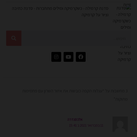
סדנת קרמילה - כשקרמיקה ומילים מתחברות - סדנת כתיבה
וציור על קרמיקה
חיפוש
I
Y
F
n
o
a
s
u
c
t
t
e
a
u
b
g
b
o
r
e
o
a
k
3 מחשבות על “עגלות הקפה כובשות את איזור השרון עם פחמימות
m
מתוקות”
אלכסנדרה
11 בפברואר 2021 ב 15:41