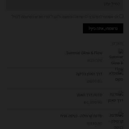
Email
אני אשמח להצטרף לרשימה התפוצה ולקבל מדי חודש הפתעות למייל
נרשמתי, איזה כייף!
מוצרים
Summer Glow & Flow
₪
297.00
דרך האמן בדיקה
₪
600.00
סדנת דרך האמן
₪
1,050.00
סדנת קרמילה - כניסה זוגית
₪
440.00