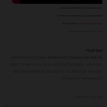
אז איזו עגלה תפקדו בשבועות הקרובים? מקווה שתשתו קפה טעים טעים,
ואם מתחשק לכם לקנות גם לי קפה, כדי שאמשיך לכתוב תכנים עם מלא אנרגיה –
מוזמנים לתת כאן טיפ של 5$ – כוס קפה אחת!
זה ממש ישמח אותי 🙂
וכאן – העגלות הבריאות נותנות פייט!
נעים להכיר!
עדי ארצי שלו, עיתונאית, בלוגרית וסופרת.
אוהבת לצאת להרפתקאות,
נהנת לכתוב, וממש כאן משלבת בין השניים. נראה לי שסך הכל החיים
יפים אם יש זמן להבחין בזה. פה אנסה בכל יום מחדש.
נשואה לתום
המקסים ואמא לאילה הנפלאה.
Chick List למייל שלך!