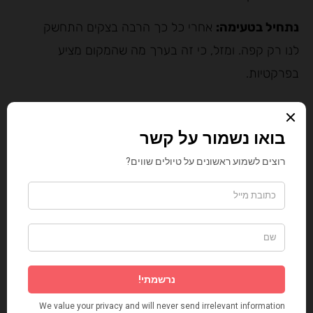
נתחיל בטעימה:
אחרי כל כך הרבה בצקים התחשק
לנו רק קפה. ומזל, כי זה בערך מה שהמקום מציע
בפרקטיות.
מתוק זה טעם החיים?
מר זה המתוק החדש
עניין של נוחות:
על הדרך. פשוטו כמשמעו. יושבים על
ספסל, כשלגביכם הכביש הפנימי של הישוב.
היא אוהבת רק רדיו חזק?
או: כמה פעמים צעקתי,
"מה אמרת, לא שמעתי?" – רעש של כביש ושיחת
חולין.