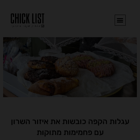
ילוג
תוכן
בואו נדבר
הספרים של עדי
השראה וכתיבה
הצ'יק ליסט לנתניה והסביבה!​
עגלות הקפה כובשות את איזור השרון
עם פחמימות מתוקות