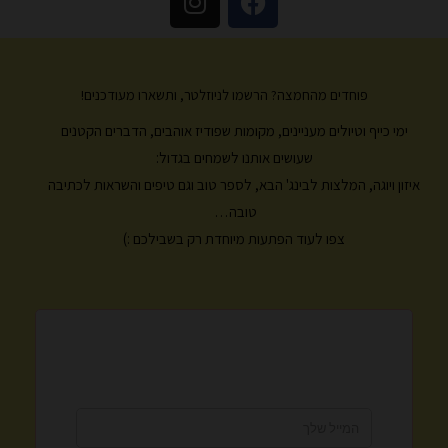
n
a
s
c
t
e
a
b
פוחדים מהחמצה? הרשמו לניוזלטר, ותשארו מעודכנים!
g
o
ימי כייף וטיולים מעניינים, מקומות שפודיז אוהבים, הדברים הקטנים
r
o
k
a
שעושים אותנו לשמחים בגדול:
m
איזון ויוגה, המלצות לבינג' הבא, לספר טוב וגם טיפים והשראות לכתיבה
טובה…
צפו לעוד הפתעות מיוחדת רק בשבילכם :)