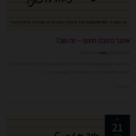
–
זה
טוב?
אתגר כתיבה חיצוני – זה טוב?
השראה וכתיבה
/ מאת
עדי ארצי שלו
או: האם ה- NaNoWriMo עוזר בתהליך הכתיבה או שמדובר בלחץ מיותר? לא
הצלחתי לסיים את כתיבת הספר שלי בחודש אחד. […]
קרא עוד »
איך
יונ
21
חזרתי
לכתוב?
2020