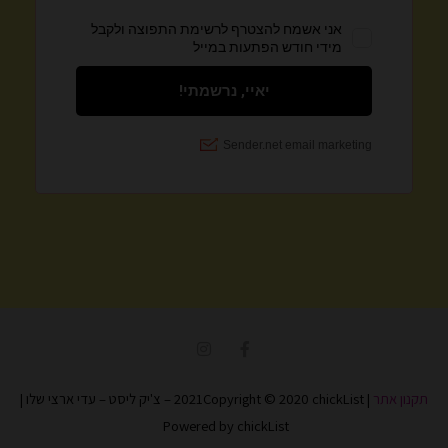
I
F
n
a
s
c
t
e
תקנון אתר
| 2021Copyright © 2020 chickList – צ'יק ליסט – עדי ארצי שלו |
a
b
g
o
Powered by chickList
r
o