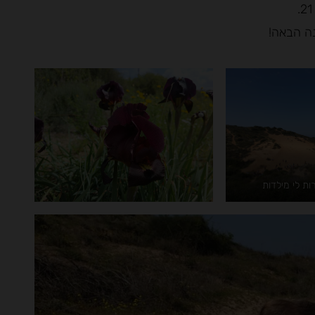
נה הבאה!
ות לי מילדות