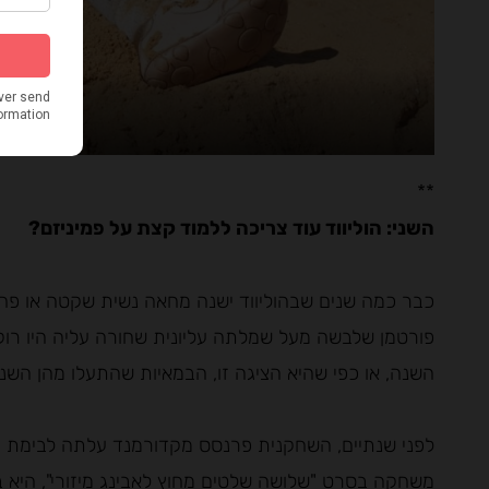
כמה חול, 
**
השני: הוליווד עוד צריכה ללמוד קצת על פמיניזם?
כבר כמה שנים שבהוליווד ישנה מחאה נשית שקטה או פחות
פורטמן שלבשה מעל שמלתה עליונית שחורה עליה היו רו
השנה, או כפי שהיא הציגה זו, הבמאיות שהתעלו מהן השנ
לפני שנתיים, השחקנית פרנסס מקדורמנד עלתה לבימת 
משחקה בסרט "שלושה שלטים מחוץ לאבינג מיזורי", היא 