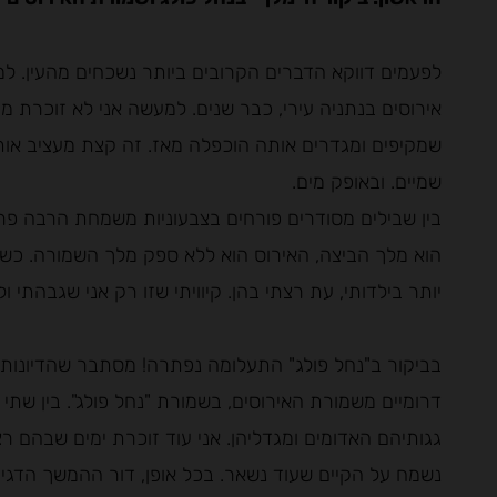
לפעמים דווקא הדברים הקרובים ביותר נשכחים מהעין. ל
אירוסים בנתניה עירי, כבר שנים. למעשה אני לא זוכרת מ
שמקיפים ומגדרים אותה הוכפלה מאז. זה קצת מעציב אות
שמיים. ובאופק מים.
בין שבילים מסודרים פורחים בצבעוניות משמחת הרבה פרח
הוא מלך הביצה, האירוס הוא ללא ספק מלך השמורה. כשצע
יותר בילדותי, עת רצתי בהן. קיוויתי שזו רק אני שגבהתי ו
בביקור ב"נחל פולג" התעלומה נפתרה! מסתבר שהדיונות ה
דרומיים משמורת האירוסים, בשמורת "נחל פולג". בין שתי 
גגותיהם האדומים ומגדליהן. אני עוד זוכרת ימים שבהם ר
נשמח על הקיים שעוד נשאר. בכל אופן, דור ההמשך הדגימה