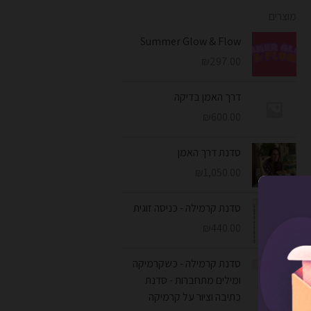
מוצרים
Summer Glow & Flow
₪
297.00
דרך האמן בדיקה
₪
600.00
סדנת דרך האמן
₪
1,050.00
סדנת קרמילה - כניסה זוגית
₪
440.00
סדנת קרמילה - כשקרמיקה
ומילים מתחברות - סדנת
כתיבה וציור על קרמיקה