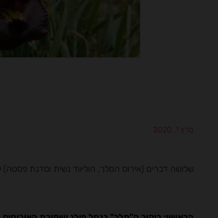
מרץ 1, 2020
שלושה דברים (אירוס המלך, הוליווד נשית וסדנת פסטה) 
הראשון: ביקור ה"מלך" בנחל פולג ושמורת האירוסים