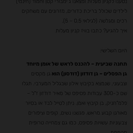
נסענו לקניון מעלות ומצאנו ג'ימבורי קטן וחמוד (חינמי)
לילדים שכולל בריכת כדורים, מזרונים עם משחקים
רכים ומגלשה (לגילאי 0.5 – 5).
איך להגיע? כתבו בוויז קניון מעלות
היום השלישי:
תחנה שביעית – להכנס לראש של אומן מיוחד
גן הפסלים – גן דודזון (דודסון) הוא
גן מקסים
וצבעוני, שנמצא בקיבוץ אילון שבגליל המערבי. תגלו
שם כ-300 עבודות פסיפס של מאיר דודזון ז"ל –
פלמ"חניק, בן קיבוץ ואמן. ניתן לטייל לבד או בסיור
מאורגן קבוע מראש. פגשנו נשים, קופים וציפורים
צבעוניות עשויות פסיפס, כמו גם צמחייה טרופית
מהממת.