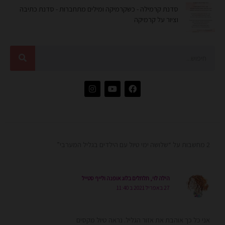
סדנת קרמילה - כשקרמיקה ומילים מתחברות - סדנת כתיבה
וציור על קרמיקה
חיפוש
I
Y
F
n
o
a
s
u
c
t
t
e
a
u
b
g
b
o
r
e
o
a
k
2 מחשבות על “שלושה ימי טיול עם הילדים בגליל המערבי”
m
הילה לוי, תלתלים בלוג אופנה ולייף סטייל
27 באפריל 2021 ב 11:40
אני כל כך אוהבת את אזור הגליל. נראה טיול מקסים