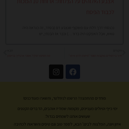
אצבע האלוהים על הצלחת: ארוחת 10 המכות
לכבוד הפסח
נכנסתי דרך דלת עם משקוף שנצבע דם (בסדר, זה כנראה היה
גואש, אבל האפקט היה ברור…) וכבר אז הבנתי, יש
הקודם
הבא
קודם
הב
סיור בירושלים בעקבות הספר "מישהו לרוץ איתו"
מה הסיפור שלך? אשכר ארבליך-בריפמן
I
F
n
a
s
c
t
e
a
b
פוחדים מהחמצה? הרשמו לניוזלטר, ותשארו מעודכנים!
g
o
ימי כייף וטיולים מעניינים, מקומות שפודיז אוהבים, הדברים הקטנים
r
o
k
a
שעושים אותנו לשמחים בגדול:
m
איזון ויוגה, המלצות לבינג' הבא, לספר טוב וגם טיפים והשראות לכתיבה