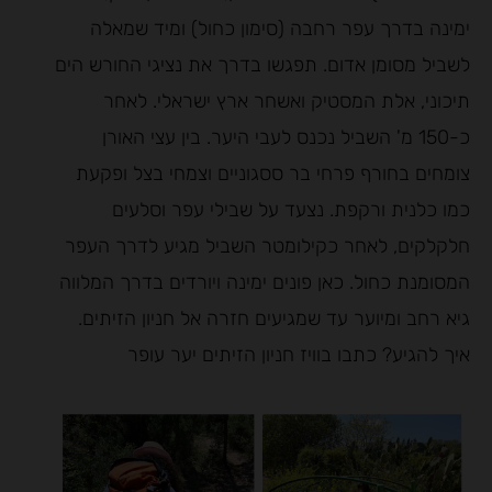
ימינה בדרך עפר רחבה (סימון כחול) ומיד שמאלה
לשביל מסומן אדום. תפגשו בדרך את נציגי החורש הים
תיכוני, אלת המסטיק ואשחר ארץ ישראלי. לאחר
כ-150 מ' השביל נכנס לעבי היער. בין עצי האורן
צומחים בחורף פרחי בר ססגוניים וצמחי בצל ופקעת
כמו כלנית ורקפת. נצעד על שבילי עפר וסלעים
חלקלקים, לאחר כקילומטר השביל מגיע לדרך העפר
המסומנת כחול. כאן פונים ימינה ויורדים בדרך המלווה
גיא רחב ומיוער עד שמגיעים חזרה אל חניון הזיתים.
איך להגיע? כתבו בוויז חניון הזיתים יער עופר