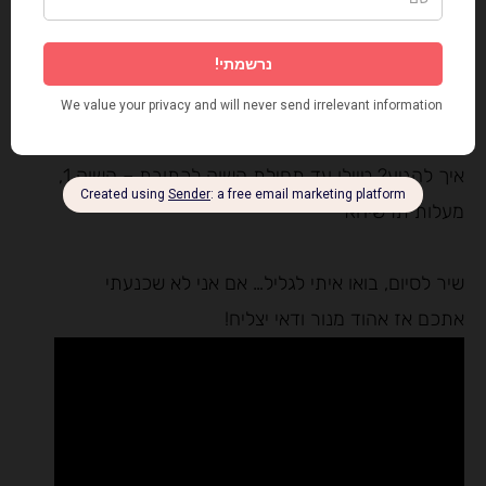
תחנה אחת עשרה – לסיום מתוק!
גלידת בוז'ה בקצהו של הרחוב תמצאו את הגלידה
המקורית שמציאה לקהל לקוחותיה טעמים מיוחדים
כמו קפה עם הל ועוגת קראק פאי.
איך להגיע? טיילו עד תחילת השוק לכתובת – השוק 1,
מעלות תרשיחא
שיר לסיום, בואו איתי לגליל… אם אני לא שכנעתי
אתכם אז אהוד מנור ודאי יצליח!