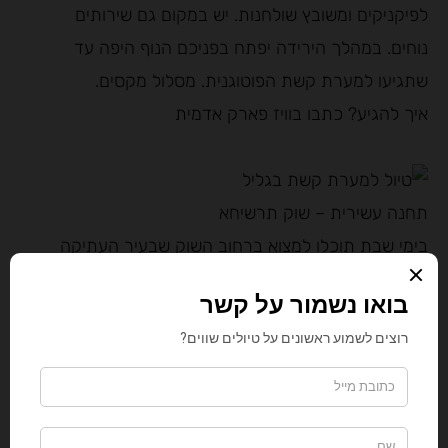
לפיקניקים ומשובץ שולחנות. יש במקום גם שירותים
נוחים. במהלך הירידה יפתח בפניכם הנוף היפה עד
שתגיעו למערת קשת הפוטוגנית. מסלול מקסים.
איך להגיע? כתבו בוויז פארק אדמית
תחנה עשירית – שוק תרשיחא
בימי שבת תוכלו למצוא ברחוב השוק שבעיר העתיקה
ומפותלת הסמטאות – תרשיחא, שוק מלא כל טוב
שנראה לי קצת כלקוח מהסרט "אלדין". יש שם
פיצוחים, פירות וירקות, שטיחי קש, המוני בסטות של
בגדים זולים וצעצועים.
איך להגיע? כתבו בוויז רחוב השוק תרשיחא