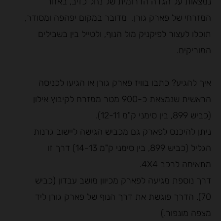
נמצאות על הגדה הדרומית של נחל כזיב, באזור
המזרחי של פארק גורן. מדובר במקום יפהפה ומסודר,
תוכלו לעצור לפיקניק מול הנוף, ולטייל בין בשבילים
המוריקים.
איך להגיע? כתבו בוויז פארק גורן או הגיעו לכניסה
הראשית שנמצאת כ-900 מטר ממזרח לקיבוץ אילון
(כביש 899, בין סימני ק"מ 12-11).
ניתן להיכנס לפארק גם מכביש הגישה ליישוב גרנות
הגליל (כביש 899, בין סימני ק"מ 14-13) דרך זו
מתאימה לרכב 4X4.
דרך נוספת מגיעה לפארק מכיוון מושב עבדון (כביש
70). הדרך פוגשת את דרך הנוף של פארק גורן ליד
מצפה מונפור.)