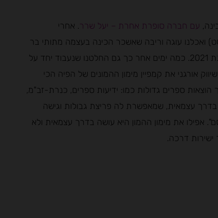
ינה,
עם חברה סופרת אחרת – יעל שרר
. אחרי
ט) ואכלנו עוגה וריבה שאשכר הכינה בעצמה מתותי בר
לבנים התפנינו לדבר על כתיבה, ספרות והוצאה לאור בשנת 2021. כמה ימים אחר כך גם החלטנו שנעבוד יחד על
ווק אורגני את קמפיין מימון ההמונים של הפיה הכי
יום אשכר הוציאה לאור 34 ספרים דרך הוצאות ספרים גדולות כמו: ידיעות ספרים, כנרת-זב"מ,
ה-35 היא החליטה להוציא בדרך עצמאית, שמאפשרת לה פריצת גבולות וגישה
". אפילו את מימון ההמון היא עושה בדרך עצמאית ולא
ישירות דרכה.