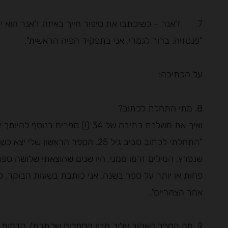
7. ז'אנר – כשיכתבו את סיפור חייך באיזה ז'אנר הוא יהיה?
"פנטזיה. ברור לגמרי. אני בתפקיד הפיה הראשית".
על הכתיבה:
8. מתי התחלת לכתוב?
ואיך את משלבת כתיבה של 34 (!) ספרים בנוסף להיותך אם ל-3 בנות? הספק אדיר!
שנפרץ, המילים זרמו ממני. היו שנים שהוצאתי שלושה ספ
פחות או יותר על ספר בשנה. אני כותבת בשעות הבוקר, 
אחר הצהריים".
9. מה הספר האהוב עליך מבין הספרים שכתבת/ הדמות שהיית רוצה להיות חברה שלה בחיים האמיתיים?