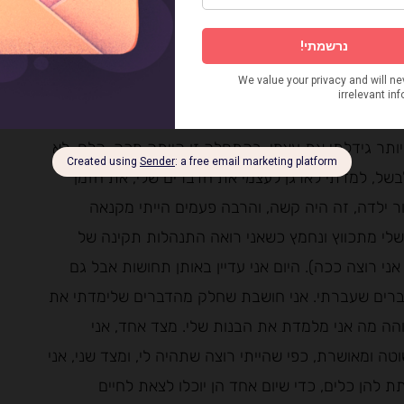
ד צוחקים ואומרים שיצאנו מחושלים לגמרי.
 זה התחיל בכך שהחל מגיל 11 פחות או יותר גידלתי את עצמי. בהתחלה זו הייתה מכה, הלם. לא
בשל, למדתי לארגן לעצמי את הדברים שלי, את הזמן
ור ילדה, זה היה קשה, והרבה פעמים הייתי מקנאה
שלי מתכווץ ונחמץ כשאני רואה התנהלות תקינה של
י רוצה ככה). היום אני עדיין באותן תחושות אבל גם
דברים שעברתי. אני חושבת שחלק מהדברים שלימדתי את
והה מה אני מלמדת את הבנות שלי. מצד אחד, אני
טה ומאושרת, כפי שהייתי רוצה שתהיה לי, ומצד שני, אני
ת להן כלים, כדי שיום אחד הן יוכלו לצאת לחיים