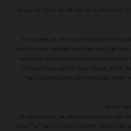
"אני חושבת שהמון שנים זו הייתה אמא שלי. אחר כך זה הפך להיות דורון, בן זוגי מגיל 18 וחצי והחבר הכי טוב שלי
לאמא שלי ולי היה קשר מאוד מיוחד. הורי התגרשו כשהייתי בת 11 וחצי וכיוון שהייתי בת יחידה, אני ואמי גרנו יחד
הקשר שלנו והפך אותו למאוד משמעותי. היא הייתה אדם
נים למדתי להתנתק ממנה וזה לא היה פשוט. ההתנתקות
ליך מורכב, מבחינות רבות. לפני שש שנים היא נפטרה,
ה היא לא באמת היתה איתנו וחלק מההתנתקות שלי
י ואני נסענו לשבתון במילווקי. אני זוכרת שהגעתי לגן
ל ספה בכניסה, מחזיקה בידי את הדובי שלי "גורי" ובוכה.