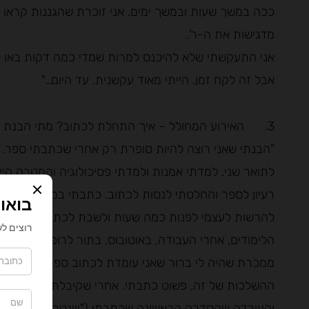
ככה במשך שעות ובמשך ימים. אני זוכרת שהגננות קראו ל
מדגישות את ה-ר'.
אני התעקשתי שלא להיכנס למרות שמדי כמה דקות באו לד
אבל זה לקח זמן. הייתי מאוד עקשנית. עד היום…"
3. האירוע המחולל – איך התחלת לכתוב? מתי הבנת שאת רוצה להיות סופרת?
"הבנתי שאני רוצה להיות סופרת רק אחרי שכתבתי ספר. 
לתואר שני. למדתי אמנות ולמדתי פסיכולוגיה והמטרה הי
רעיון לספר והחלטתי לנסות לכתוב. כתבתי במחברות. זה ה
להרשות לעצמי לפנות כמה שעות ולשבת לכתוב. אז היית
הלימודים, אחרי העבודה, באוטובוס, בתור לרופא. עד שנו
ממכרת שהיה לי ברור שאני עומדת לכתוב ספר נוסף. עוד
ההשלכות של זה, פשוט כתבתי. אחרי שקיבלתי חוזה לספר 
והעובדה שהסדרה הראשונה שכתבתי ("ווינטר בלו, ילדת-פ