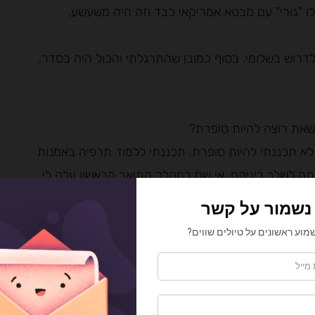
ו "גורי" עם מבטא אמריקאי כבד וזה היה משעשע,
רוש בשלומי. בסוף כמובן שהתרגלתי והכול היה בסדר,
לא תכננתי להיות סופרת. תכננתי ללמוד תרפיה באמנות
יתה לשלב ביניהם. אי שם במהלך התואר הראשון עלה לי
יה פחות מחייב והייתי כל כך עסוקה שלא יכולתי
י כותבת כל פעם קצת, רבע שעה פה ורבע שעה שם, לפני
צר ספר. הכתיבה הייתה עבורי כל כך מהנה וכל כך
 לא חשבתי על זה בתור מקצוע, עוד לא חשבתי על
הראשון, כבר היה עוד יותר ברור שאני ממשיכה,
יות") הצליחה והקהל ביקש עוד, רק עודדה אותי לכתוב