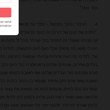
יותר ויותר".
4. הגיבור נתקל במכשול – ספרי על מכשול שהיה לך בדרך, איך פתרת אותו וצמחת ממנו?
"החיים שלי (וגם של דורון) היו רצופי מכשולים ואנחנו תמי
אני מניחה שאצלי
היה לי מושג מה עושים. אבל לאט לאט התעשתי, למדתי ל
שלי, למדתי מה זאת אחריות ונהייתי עצמאית לחלוטין. בת
בילדים אחרים, שהחיים שלהם נראו אחרת (עד היום הלב 
סבים וסבתות מול הנכדים שלהם ואני חושבת לעצמי שגם אנ
חושבת שאני אדם חזק ומיוחד ועצמאי בין היתר בזכות ה
עצמי הם נכס לחיים, ופעמים רבות אני מוצאת את עצמי ת
מרגישה שאני מאוד רוצה לגונן עליהן ולספק להן ילדות פשו
יודעת שצריך להיזהר מלגונן יותר מדי ושחשוב מאוד גם לת