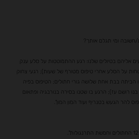
עים אליהם בטיולים שלנו: רגע ההתמוטטות על סלע ענק
חות על הסלע אחרי טיפוס מטורף של שעות); רגעי צחוק
ו הביתה בבת אחת שלושה גורי חתולים; הטיפוס בפיה
נו רושם עז); הרגע בו שטנו בסירה בנורבגיה ופתאום
ס להר הגעש בטנריף ועוד המון המון".