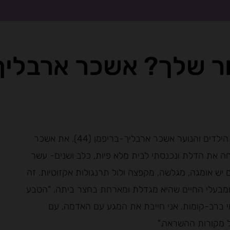
ר שלך? אשכר ארבליך
הפעם, ראיון מיוחד עם האישה שהיא גם קצת פיה, סופרת הילדים והנוער אשכר ארבליך-בריפמן (44). את אשכר
 את הדלת ונכנסתי לבית מלא פיות, כלב ושנים- עשר
יש אומגה, מגלשה, מקפצה ולול תרנגולות אקזוטיות. זה
מבעלי החיים שהיא מגדלת ומארחת בחצר ביתה. "הטבע
מי ברב-קומות. אני חייבת את המגע עם האדמה, עם
ל מקורות ההשראה."