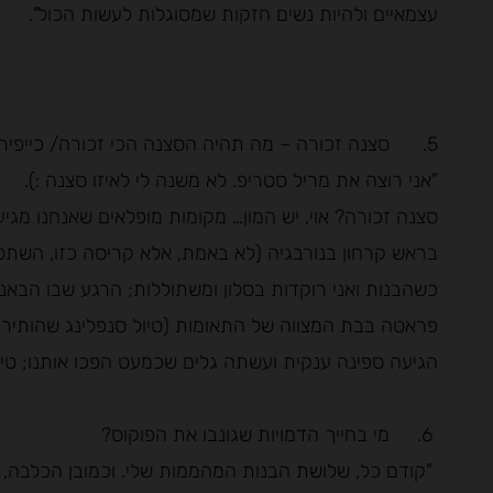
עצמאיים ולהיות נשים חזקות שמסוגלות לעשות הכול".
5. סצנה זכורה – מה תהיה הסצנה הכי זכורה/ כייפית/חשובה ומי תגלם אותך?
"אני רוצה את מריל סטריפ. לא משנה לי לאיזו סצנה :).
סצנה זכורה? אוי, יש המון… מקומות מופלאים שאנחנו מגי
בראש קרחון בנורבגיה (לא באמת, אלא קריסה כזו, השתט
כשהבנות ואני רוקדות בסלון ומשתוללות; הרגע שבו הבאנ
פראטה בבת המצווה של התאומות (טיול סנפלינג שהותיר ב
הגיעה ספינה ענקית ועשתה גלים שכמעט הפכו אותנו; טיפו
6. מי בחייך הדמויות שגונבו את הפוקוס?
"קודם כל, שלושת הבנות המהממות שלי. וכמובן הכלבה, 12 החתולים וחמשת התרנגולות".