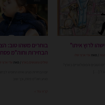
2021
הצעות
לפעילויות
חינמיות
ביום
הבחירות
וחוה"מ
שהו לרוץ איתו"
בוחרים משהו טוב: הצע
פסח
הבחירות וחוה"מ פסח 2021
2021
נות
/ מאת
עדי ארצי שלו
טיולים ונשנושים בארץ
/ מאת
עדי ארצי ש
ם הטובים והפופולאריים בארץ?
אבל […]
יום הבחירות מגיע ואיתו החופש לבחו
מגיע חוה"מ פסח, וכך שוב
קרא עוד »