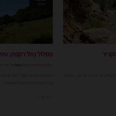
רקפת:
2020
טיול
פריחה
ונחל
מוצל
וקריר
מסלול נחל רקפת: טיול
טיולים ונשנושים בארץ
/ מאת
עדי ארצי ש
ציות כמו: בריכות שכשוך, מפלים
מחפשים מסלול נחמד לחצי יום של טי
אבל מספיק רחוק מהעיר הסואנת?
קרא עוד »