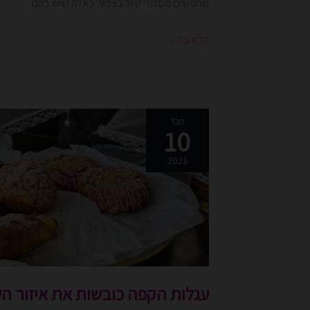
מחפשים מסלולי טיול בצפון? כאלה שיש בהם
קרא עוד »
עגלות
פבר
10
הקפה
כובשות
2021
את
איזור
השרון
עם
פחמימות
מתוקות
עגלות הקפה כובשות את איזור ה