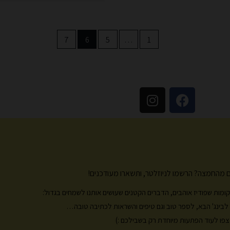
7
6
5
…
1
I
F
n
a
s
c
t
e
a
b
g
o
r
o
 מהחמצה? הרשמו לניוזלטר, ותשארו מעודכנים!
a
k
m
, מקומות שפודיז אוהבים, הדברים הקטנים שעושים אותנו לשמחים בגדול:
ות לבינג' הבא, לספר טוב וגם טיפים והשראות לכתיבה טובה…
פו לעוד הפתעות מיוחדת רק בשבילכם :)