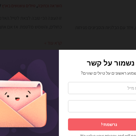
השראה וכתיבה
,
טיולים ונשנושים בארץ
/
זו העונה הכי טובה לצאת לטייל.האד
כחולים, והשמש מלטפת. אז אם אתם 
יחד עם הכלניות והסביונים מגיחות
קרא עוד »
טיול
יול
2
עם
ילדים
2020
בשרון:
פיקניק
מול