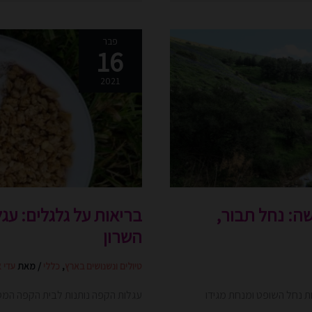
בריאות
פבר
16
על
גלגלים:
2021
עגלות
הקפה
כובשות
את
איזור
השרון
שה: נחל תבור,
בריאות על גלגלים: עג
השרון
טיולים ונשנושים בארץ
,
כללי
/ מאת
עדי 
ת נחל השופט ומנחת מגידו
עגלות הקפה נותנות לבית הקפה המסו