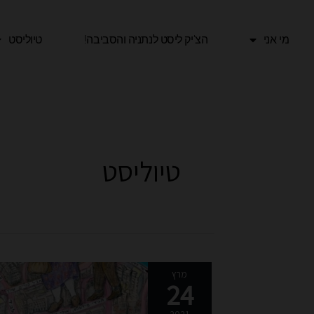
ילוג
תוכן
מי אני
הצ'יק ליסט לנתניה והסביבה!​
טיוליסט
טיוליסט
סיור
מרץ
24
בירושלים
בעקבות