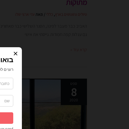
מתוקות
טיולים ונשנושים בארץ
,
כללי
/ מאת
עדי ארצי שלו
האביב כבר מעבר לפינה, הסגר השלישי כבר מאחורינו, ו
גם עגלות קפה חמודות. גייסתי את אישי
קרא עוד »
מושב
ספט
8
אמירים
–
2020
חופשה
עם
נוף