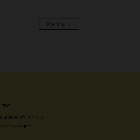
Previous
→
פוחדים
ימי כייף וטיולים מעניינים
איזון ויוגה, המלצ
צ