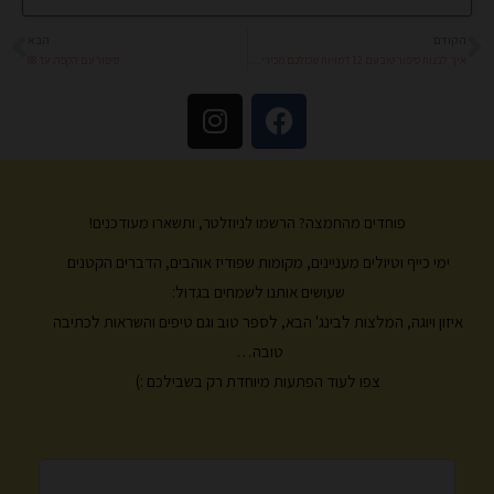
הקודם
הבא
קודם
הב
איך לבנות סיפור טוב עם 12 דמויות שכולכם מכירים – גלו מי אתן?
סיפור עם הקפה: עד 88
I
F
n
a
s
c
t
e
a
b
פוחדים מהחמצה? הרשמו לניוזלטר, ותשארו מעודכנים!
g
o
ימי כייף וטיולים מעניינים, מקומות שפודיז אוהבים, הדברים הקטנים
r
o
k
a
שעושים אותנו לשמחים בגדול:
m
איזון ויוגה, המלצות לבינג' הבא, לספר טוב וגם טיפים והשראות לכתיבה
טובה…
צפו לעוד הפתעות מיוחדת רק בשבילכם :)