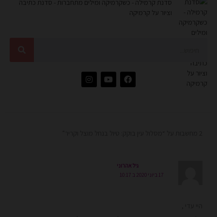
סדנת קרמילה - כשקרמיקה ומילים מתחברות - סדנת כתיבה
וציור על קרמיקה
חיפוש
I
Y
F
n
o
a
s
u
c
t
t
e
a
u
b
g
b
o
r
e
o
a
k
2 מחשבות על “מסלול עין בוקק: טיול בנחל מוצל וקריר”
m
גיל אהרוני
17 ביוני 2020 ב 10:17
היי עדי ,