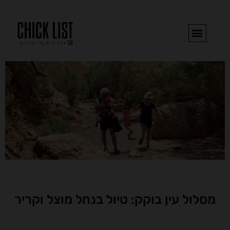
ילוג
תוכן
בואו נדבר
הספרים של עדי
השראה וכתיבה
הצ'יק ליסט לנתניה והסביבה!​
מסלול עין בוקק: טיול בנחל מוצל וקריר