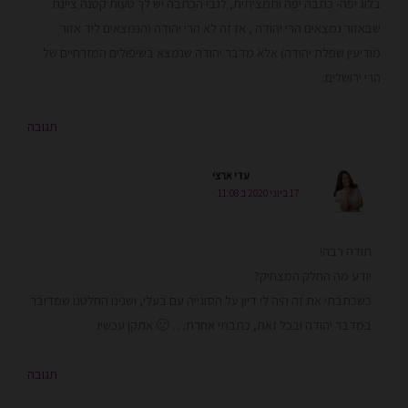
בלוג יפה- כתבה יפה ותמציתית, לגבי הכתבה יש לך טעות קטנה ציינת
שבאזור נמצאים הרי יהודה , אז זה לא הרי יהודה (הנמצאים ליד אזור
מודיעין שפלת יהודה) אלא מדבר יהודה שנמצא בשיפולים המזרחיים של
הרי ירושלים.
תגובה
עדי ארצי
17 ביוני 2020 ב 11:08
תודה רבה!
יודע מה החלק המצחיק?
כשכתבתי את זה היה לי דיון על הסוגייה עם בעלי, ושנינו החלטנו שמדובר
במדבר יהודה ובכל זאת, כתבתי אחרת… 🙂 אתקן עכשיו.
תגובה