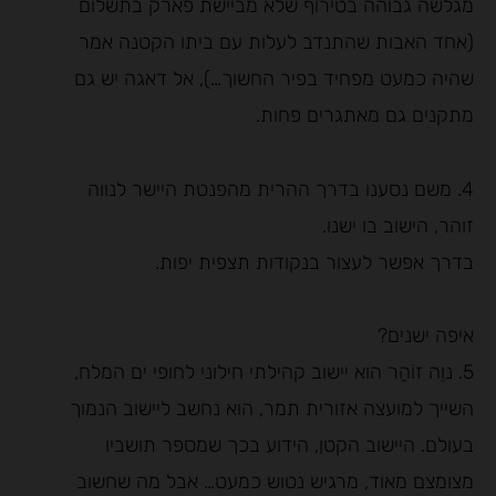
מגלשה גבוהה בטירוף שלא מביישת פארק בתשלום
(אחד האבות שהתנדב לעלות עם ביתו הקטנה אמר
שהיה כמעט מפחיד בפיר החשוך…), אל דאגה יש גם
מתקנים גם מאתגרים פחות.
4. משם נסענו בדרך ההרית מהפנטת היישר לנווה
זוהר, הישוב בו ישנו.
בדרך אפשר לעצור בנקודות תצפית יפות.
איפה ישנים?
5. נוֵה זוֹהַר הוא יישוב קהילתי חילוני לחופי ים המלח,
השייך למועצה אזורית תמר, הוא נחשב ליישוב הנמוך
בעולם. היישוב הקטן, הידוע בכך שמספר תושביו
מצומצם מאוד, מרגיש נטוש כמעט… אבל מה שחשוב