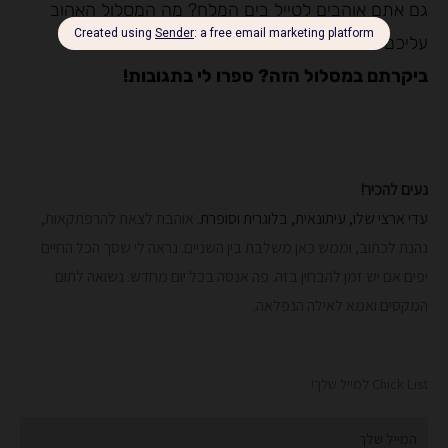
גם אתם אוהבים לטייל בים המלח? מה המסלול האהוב
עליכם?
ביקרתם במסלול הזה? ספרו לי בתגובות!
נעים להכיר!
עדי ארצי שלו, עיתונאית, בלוגרית וסופרת.
אוהבת לצאת להרפתקאות,
נהנת לכתוב, וממש כאן משלבת בין השניים. נראה לי שסך הכל החיים
יפים אם יש זמן להבחין בזה. פה אנסה בכל יום מחדש.
נשואה לתום
המקסים ואמא לאילה הנפלאה.
Chick List למייל שלך!
Email