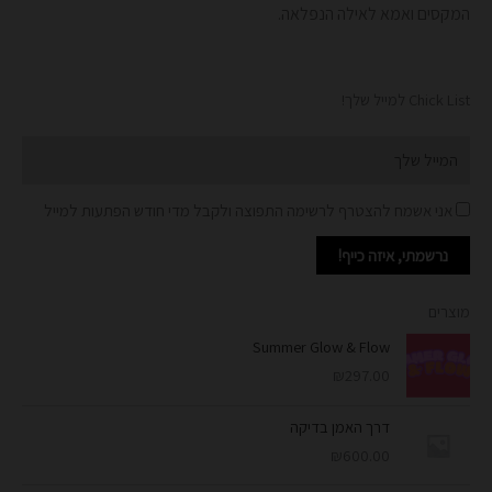
המקסים ואמא לאילה הנפלאה.
Chick List למייל שלך!
Email
אני אשמח להצטרף לרשימה התפוצה ולקבל מדי חודש הפתעות למייל
נרשמתי, איזה כייף!
מוצרים
Summer Glow & Flow
₪
297.00
דרך האמן בדיקה
₪
600.00