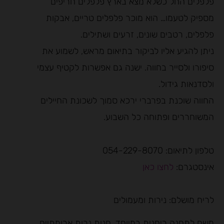
פלפלים החל כשלא מצא בארץ פלפלים חריפים
מספיק לטעמו… הוא מוכר פלפלים טריים, אבקות
פלפלים, רטבים שונים, זרעים ושתילים.
ניתן להגיע אליו לביקור בתיאום מראש, לשמוע את
סיפורו ולסייר בחווה. ישנה גם אפשרות לקטיף עצמי
ולסדנאות גידול.
החווה שוכנת בפרברי ירכא סמוך לשכונת החיילים
המשוחררים ופתוחה כל השבוע.
טלפון לתיאום: 054-229-8070
אינסטגרם:
לחצו כאן
לריח מושלם: נירות ומעמולים
משם לתחנה ריחנית במיוחד, חנות נרות ארומתיים