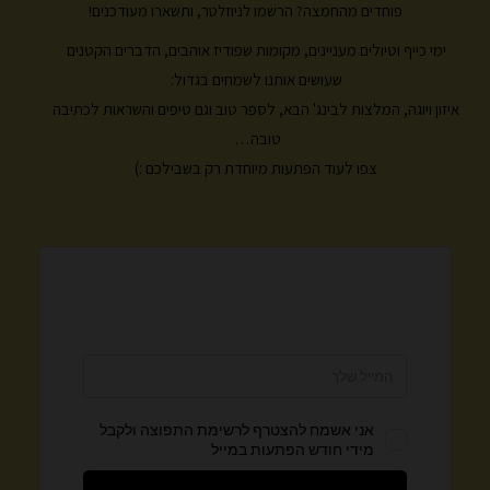
a
b
פוחדים מהחמצה? הרשמו לניוזלטר, ותשארו מעודכנים!
g
o
ימי כייף וטיולים מעניינים, מקומות שפודיז אוהבים, הדברים הקטנים
r
o
k
a
שעושים אותנו לשמחים בגדול:
m
איזון ויוגה, המלצות לבינג' הבא, לספר טוב וגם טיפים והשראות לכתיבה
טובה…
צפו לעוד הפתעות מיוחדת רק בשבילכם :)