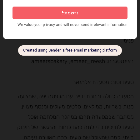
הפיצה הרומאית הקלאסית של אמיר מאשר את זו
שטעמתי במסעדה רומאית מפונפנת. אגב, מסתבר
שאמיר הוא גם סופר ומרצה, ואיש מלא תרבות ועושר
פנימי.
באינסטגרם: ameersbakery ,emeer_reesh
טעים וטוב: מסעדת אלמנאר
מסעדה גדולה ורחבת ידיים עם מרפסת יפה, שמציעה
מנות בשריות, ממולאים, סלטים מעולים ומנסף מצויין.
מסתבר שבמסעדה תרמו במהלך המלחמה אוכל
טעים לחיילים כדי לתת להם כוחות והרגשה של חיבוק
בייתי. כמה שהאוכל שם טעים, ככה האווירה נעימה,