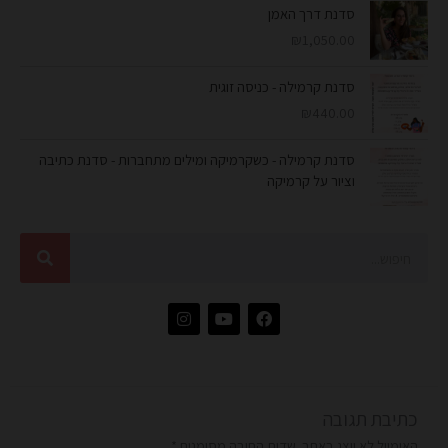
סדנת דרך האמן
₪
1,050.00
סדנת קרמילה - כניסה זוגית
₪
440.00
סדנת קרמילה - כשקרמיקה ומילים מתחברות - סדנת כתיבה
וציור על קרמיקה
חיפוש
I
Y
F
n
o
a
s
u
c
t
t
e
a
u
b
g
b
o
r
e
o
כתיבת תגובה
a
k
m
האימייל לא יוצג באתר.
שדות החובה מסומנים
*