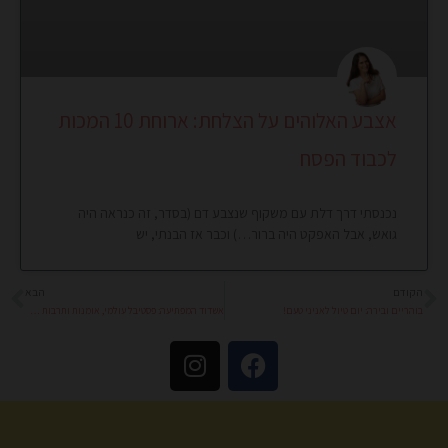
אצבע האלוהים על הצלחת: ארוחת 10 המכות
לכבוד הפסח
נכנסתי דרך דלת עם משקוף שנצבע דם (בסדר, זה כנראה היה
גואש, אבל האפקט היה ברור…) וכבר אז הבנתי, יש
הקודם
הבא
קודם
הב
בוהריים ובירה: יום טיול לאניני טעם!
אשדוד המפתיעה: פסטיבל עולמי, אומנות ותרבות משמחת
I
F
n
a
s
c
t
e