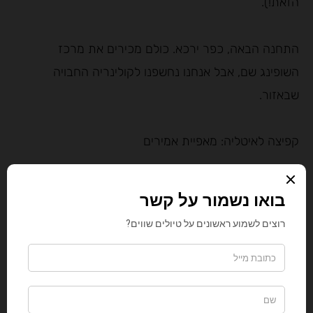
הזאת!).
התחנה הבאה, כפר ירכא. כולם מכירים את מרכז
השופינג שם, אבל אנחנו נחשפנו לקולינריה החבויה
שבאזור.
קפיצה לאיטליה: מאפיית אמירים
חנינו אל מול "אמירים" מאפייה רגילה למראה רק כדי
לגלות שבפנים פועלת פיצה נאפוליטנית בטאבון עם
עצים חיים אמיתי כמו שמתבקש במסורת האיטלקית.
הפיציולו אמיר אבו-רייש, פתח בית מאפה
איטלקי-דרוזי ומאז הוא מכין פיצה רומאית ונאפוליטנית
על פי כל כללי הטקס, והתוצאה ביס נהדר שיחזיר
אתכם ברגע לארץ המגף. אני אישית אהבתי יותר את