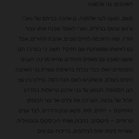
לאוהבים: גני אלמונה
משם, הגענו לגני אלמונה, גן אהבה בביתם של נאג'י
וג'נאן עבאס בג'וליס. נאג'י לאומר שבנה אותו עבור
הוריו, ושזו החוכמה לחיים טובים, אהבת ההורים. אבל
גם לאישתו שמשחקת שם תפקיד חשוב כי במרכז הגן
שישנו טאבון עם מאפים מיוחדים שהיא מכינה. הגנים
היפהפיים האלו כבר נכללו ברשימת עשרת גני האהבה
היפים בעולם, וכשתגיעו לשם תגלו למה. טיילנו בין עצי
הגן המטופח, הנטוע על גבי ארבע טראסות במדרון
תלול של גבעה, הערכנו את צילם של עצי הבוסתן
הוותיקים — זיתים, תות, פקאן ענק והדרים, לצד עצים
טרופיים — פיקוסים, במבוק ושיחי היביסקוס ובוגנוויליה.
עשרות פינות יפות לצילומים, בריכות עם מים