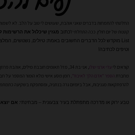
נעים להכ
החלטתי להתמחות בדברים שאני אוהבת, שעושים לי טוב על הלב. לא לשמור 
קטנות של יום חולין. ככה התחלתי ל
כתוב
מגזין שיכלול את הרשימות 
List
מוקדש לכל הדברים החשובים באמת: טיולים,
נשנושים, המלצו
וטיפים לכתיבה!
קוראים לי
עדי ארצי שלו
, אני בת 34, מזל תאומים חובבת מילים, אוהבת פרוזן יוגורט ורוד, חולמת רחוק.
מחברת
הספר "אדם הלך לאיבוד",
רומן מסע אישי מלא הומור המספר על ח
להרפתקאות מגניבות, אבל ביומיום גרה בנתניה, ומסתפקת בשקיעה כתמתמה
טבע ירוק או מדרכה מתפתלת בעיר צבעונית – מבחינתי:
אם יוצאי