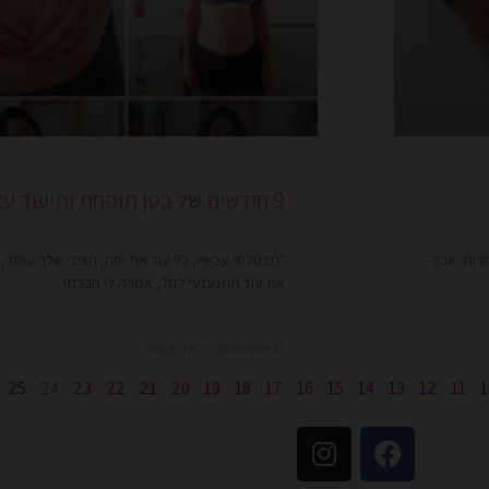
9 חודשים של בטן תופחת ותיעוד עצמי
רות. אבל
"תצטלמי עכשיו, כל עוד את יפה, הציצי שלך עומד, 
את עוד תתגעגעי לזה", אמרה לי חברתי
1 בינואר 2020
אין תגובות
25
24
23
22
21
20
19
18
17
16
15
14
13
12
11
1
I
F
n
a