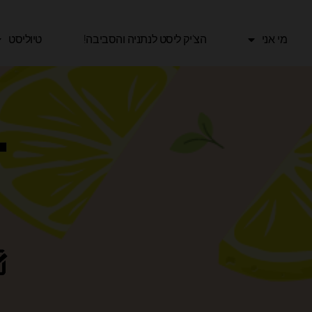
ילוג
תוכן
מי אני
הצ'יק ליסט לנתניה והסביבה!​
טיוליסט