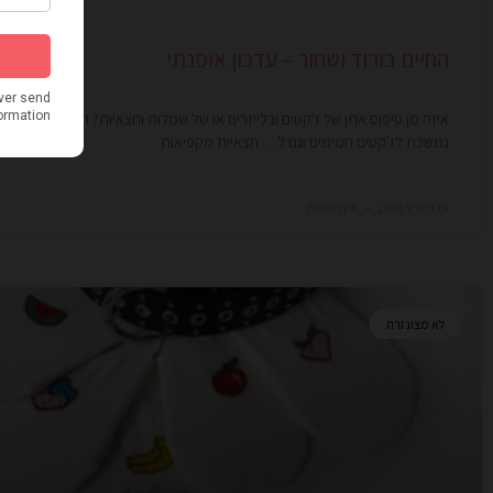
החיים בורוד ושחור – עדכון אופנתי
איזה מן טיפוס אתן של ז'קטים ובלייזרים או של שמלות וחצאיות? החורף הזה מצ
נמשכת לז'קטים חמימים וגם ל… חצאיות מקפיאות
19 במרץ 2020
אין תגובות
לא מצונזרת