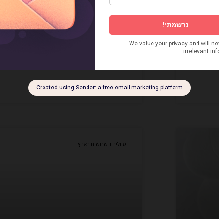
בודפשט לילדים – המקומות הכי יפי
אתי עצמי
דרושים: אוכל טוב, פארקים ירוקים וקצת אירופה קל
11 במרץ 2020
אין תגובות
טיולים ונשנושים בארץ