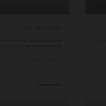
השילוש הדרוש – מרץ
 קרה?
שלושה דברים (אירוס המלך, הוליווד נשית וסדנת פס
לעשות לכם את מרץ! הראשון: ביקור ה"מלך" בנחל 
1 במרץ 2020
אין תגובות
טיולים ונשנושים בארץ