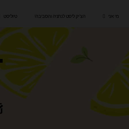
ילוג
תוכן
מי אני
הצ'יק ליסט לנתניה והסביבה!​
טיוליסט