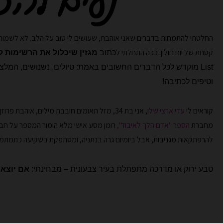
נעים להכ
החלטתי להתמחות בדברים שאני אוהבת, שעושים לי טוב על הלב. לא לשמור 
קטנות של יום חולין. ככה התחלתי ל
כתוב
מגזין שיכלול את הרשימות 
List
מוקדש לכל הדברים החשובים באמת: טיולים,
נשנושים, המלצו
וטיפים לכתיבה!
קוראים לי
עדי ארצי שלו
, אני בת 34, מזל תאומים חובבת מילים, אוהבת פרוזן יוגורט ורוד, חולמת רחוק.
מחברת
הספר "אדם הלך לאיבוד",
רומן מסע אישי מלא הומור המספר על ח
להרפתקאות מגניבות, אבל ביומיום גרה בנתניה, ומסתפקת בשקיעה כתמתמה
טבע ירוק או מדרכה מתפתלת בעיר צבעונית – מבחינתי:
אם יוצאי