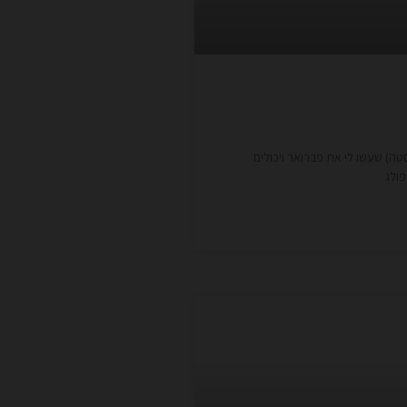
טה) שעשו לי את פברואר ויכולים
פולג