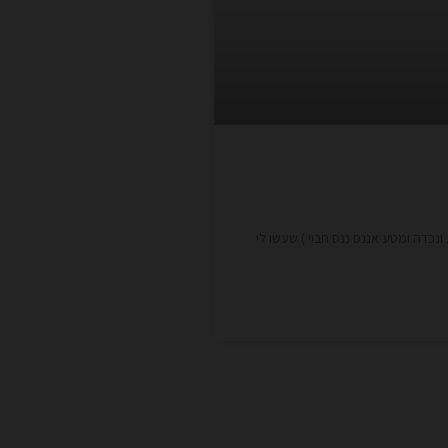
נכדה ומטע אננס ננס חבוי ) שעשו לי