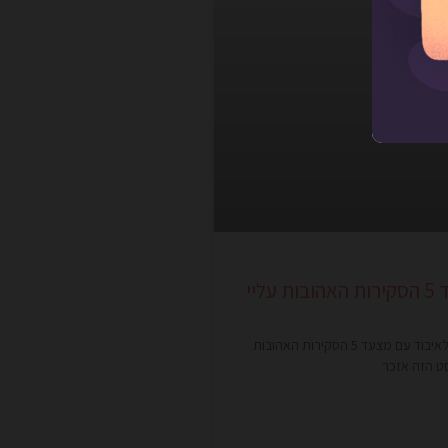
יי
ממשיכה לחגוג יום הולדת שנה לספרי #אדם_הלך_לאיבוד עם מצעד 5 הסקירות האהובות
ט הזה אזכר