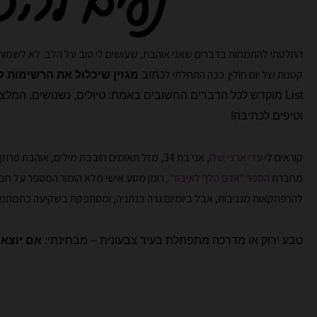
נעים להכ
החלטתי להתמחות בדברים שאני אוהבת, שעושים לי טוב על הלב. לא לשמור 
קטנות של יום חולין. ככה התחלתי ל
כתוב
מגזין שיכלול את הרשימות 
List
מוקדש לכל הדברים החשובים באמת: טיולים,
נשנושים, המלצו
וטיפים לכתיבה!
קוראים לי
עדי ארצי שלו
, אני בת 34, מזל תאומים חובבת מילים, אוהבת פרוזן יוגורט ורוד, חולמת רחוק.
מחברת
הספר "אדם הלך לאיבוד",
רומן מסע אישי מלא הומור המספר על ח
להרפתקאות מגניבות, אבל ביומיום גרה בנתניה, ומסתפקת בשקיעה כתמתמה
טבע ירוק או מדרכה מתפתלת בעיר צבעונית – מבחינתי:
אם יוצאי