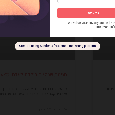
חגיגות שנה יום הולדת לאדם: מצעד 5 הסקירות האהובות על
ם זו יותר
עליי!היה קשה לבחור. בטח אחרי שאפרסם את הפוס
30 בדצמבר 2021
אין תגובות