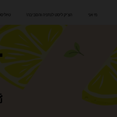
ילוג
תוכן
מי אני
הצ'יק ליסט לנתניה והסביבה!​
טיוליס