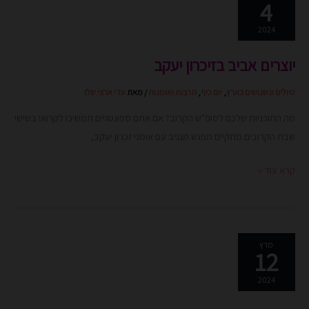
4
אביב
בזיכרון
2024
יעקב
יוצרים אביב בזיכרון יעקב
טיולים ונשנושים בארץ
,
יום כיף
,
תרבות ואומנות
/ מאת
עדי ארצי שלו
מה התוכניות שלכם לסופ"ש הקרוב? אם אתם ספונטניים תמשיכו לקרוא! בשישי
שבת הקרובים מתקיים מפגש מגניב עם אומני זכרון יעקב,
קרא עוד »
ואדי
מרץ
12
ניסנאס
ושכונת
2024
הדר