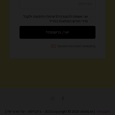
I
F
n
a
s
c
t
e
תקנון אתר
| 2021Copyright © 2020 chickList – צ'יק ליסט – עדי ארצי שלו |
a
b