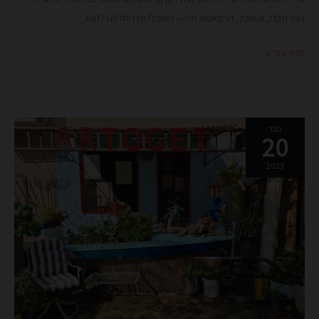
המרתקת, והאוכל, הו מאמא מיה – האוכל! אז החלטנו לחגוג
קרא עוד »
בית
פבר
20
קפה
שהוא
2023
גם
מוזיאון
וגם
סופרמרקט
לאומנות