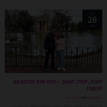
לאכול,
מרץ
26
לטייל,
לאהוב
2023
–
רומא
שלא
הכרתם
עם
תינוקת!
לאכול, לטייל, לאהוב – רומא שלא הכרתם עם
תינוקת!
טיולים בעולם
/ מאת
עדי ארצי שלו
מי לא אוהב את איטליה? הנופים הירוקים, האגמים הכחולים, הארכיאולוגיה