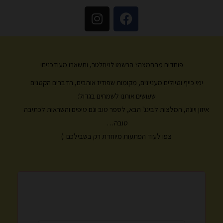
I
F
n
a
s
c
t
e
a
b
פוחדים מהחמצה? הרשמו לניוזלטר, ותשארו מעודכנים!
g
o
ימי כייף וטיולים מעניינים, מקומות שפודיז אוהבים, הדברים הקטנים
r
o
k
a
שעושים אותנו לשמחים בגדול:
m
איזון ויוגה, המלצות לבינג' הבא, לספר טוב וגם טיפים והשראות לכתיבה
טובה…
צפו לעוד הפתעות מיוחדת רק בשבילכם :)