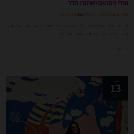
ואדי ניסנאס ושכונת הדר
טיולים ונשנושים בארץ
,
יום כיף
/ מאת
עדי ארצי שלו
יש כמה ערים בארץ שנותנות לי תחושה של חו"ל כשאני מבקרת בהן, הראשונה
היא ירושלים (כמובן), השנייה היא קיסריה (מיני
קרא עוד »
יום
פבר
13
כיף:
אומנותי
2024
ויצירתי
בעיר
התחתית
חיפה