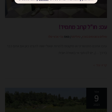
עכו: חו"ל קרוב מתמיד!
טיולים ונשנושים בארץ
,
טיוליסט
/ מאת
עדי ארצי שלו
עזבו אתכם מסנטוריני או מיקונוס (למרות שאולי שווה להציץ כאן אם אתם כבר
בדרך…), יש לנו חצי אי באווירה יוונית
קרא עוד »
פסח
אפר
9
כמו
אבות
2023
אבותינו