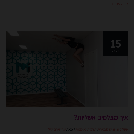
קרא עוד »
איך
יונ
15
מצלמים
אשליות?
2023
איך מצלמים אשליות?
טיולים ונשנושים בארץ
,
תרבות ואומנות
/ מאת
עדי ארצי שלו