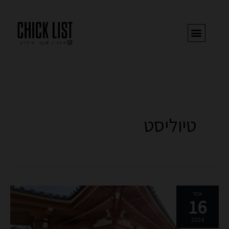
ילוג
תוכן
טיוליסט
פסח
אפר
16
בירושלים:
יומיים
2024