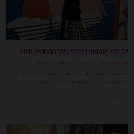
יום כיף: אומנותי ויצירתי בעיר התחתית חיפה
טיולים ונשנושים בארץ
,
יום כיף
,
תרבות ואומנות
/ מאת
עדי ארצי שלו
יצירה היא טעם החיים, הג'וס, ההתלהבות… אז היום אני רוצה לקחת איתכם
איתי ליום מלא ביצירה, אומנות והשראה. מוכנים? נכנסים
קרא עוד »
אומנות
ספט