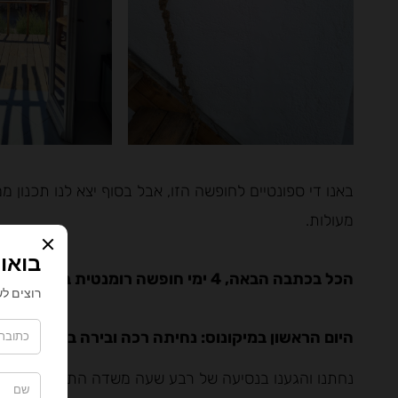
באנו די ספונטיים לחופשה הזו, אבל בסוף יצא לנו תכנון 
מעולות.
הכל בכתבה הבאה, 4 ימי חופשה רומנטית במיקונוס:
היום הראשון במיקונוס: נחיתה רכה ובירה בשקיעה
נחתנו והגענו בנסיעה של רבע שעה משדה התעופה הקטן למ