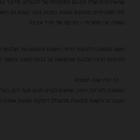
שהשירותים שלה הם גם המקלחת של הבעלים. מדובר במא
פילו מסורתיים, מתוקים ועוגות. לפנות בוקר קמים זוג האופ
מאפה יווני מסורתי – בורקס של תרד וגבינה.
משם המשכנו לתחנות הרוח הישנות והפוטגניות. שלטים קט
לתחנות הרוח הלבנות שנמצאות על גבעה קטנה בסמוך לח
כל זוית שווה תמונה!
המשכנו למרינה היפה, שחפים לבנים חגים מעל הים, הגלי
העוברות והשוות (הטעות מכוונת!) דופקות תצוגת אופנה ש