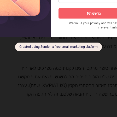
שהוצעו לנו, התפננו לשכב על המיטה המפנקת אל מול
ת – אפילו יותר. אני רוצה לטעום הכל. תרתי משמע.
בהליכה קצרה לחוף הקרוב, ornos. בדיעבד גילינו שהוא נחשב לאחד החופים הטובים באי ומציע
מודה על מוסקה ובירה מקומית.
ובב בעיירה הקטנה, ornos, בחיפוש אחר סופר מרקט. רצינו לקנות כמה מצרכים לארוחת
ה שלנו מול הים יהיה מה לנשנש. מצאנו את מבוקשנו
בכיכר המרכזית. הייתה שם גם מאפייה מעולה, פינתית במרכז האזור המסחרי הקטן (XWPIATIKO שמה). עצרנו
ום בחופשה היוונית הבאה שלכם, זה לא הקפה הקר