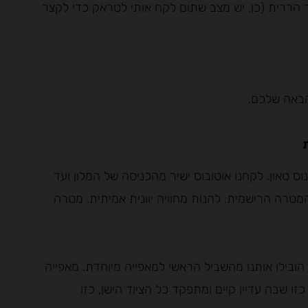
ך הררית (כן, יש מצב שתום לקח אותי לטראק כדי לקצר
באה שלכם.
 טאון. לקחנו אוטובוס ישיר מהכניסה של המלון ועד
יקונוס טאון (2 יורו לכרטיס). המטרה הרישמית: להנות מחוויה יוונית אמיתית. מטרה
בילו אותנו מהשביל הראשי למאפייה מיוחדת. מאפייה
 פעם (Gioras Wood Medieval Mykonian Bakery) כזו שבה עדיין קיים ומתפקד כל הציוד הישן, כזו