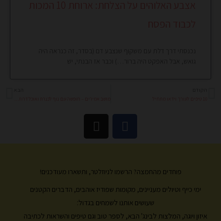
אצבע האלוהים על הצלחת: ארוחת 10 המכות
לכבוד הפסח
נכנסתי דרך דלת עם משקוף שנצבע דם (בסדר, זה כנראה היה
גואש, אבל האפקט היה ברור…) וכבר אז הבנתי, יש
הקודם
הבא
קודם
הב
10 טיפים לעורך וידאו מתחיל
מושב אמירים – חופשה עם נוף לכנרת ואוכל דרוזי מעולה
I
F
n
a
s
c
t
e
a
b
פוחדים מהחמצה? הרשמו לניוזלטר, ותשארו מעודכנים!
g
o
ימי כייף וטיולים מעניינים, מקומות שפודיז אוהבים, הדברים הקטנים
r
o
k
a
שעושים אותנו לשמחים בגדול:
m
איזון ויוגה, המלצות לבינג' הבא, לספר טוב וגם טיפים והשראות לכתיבה