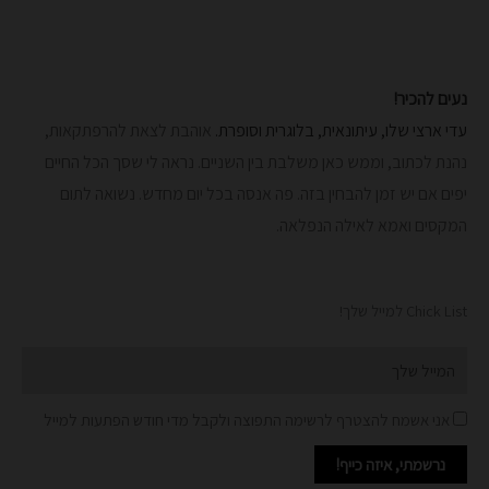
נעים להכיר!
עדי ארצי שלו, עיתונאית, בלוגרית וסופרת.
אוהבת לצאת להרפתקאות,
נהנת לכתוב, וממש כאן משלבת בין השניים. נראה לי שסך הכל החיים
יפים אם יש זמן להבחין בזה. פה אנסה בכל יום מחדש.
נשואה לתום
המקסים ואמא לאילה הנפלאה.
Chick List למייל שלך!
Email
אני אשמח להצטרף לרשימה התפוצה ולקבל מדי חודש הפתעות למייל
נרשמתי, איזה כייף!